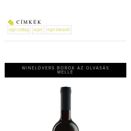
CÍMKÉK
egri csillag
eger
egri bikavér
WINELOVERS BOROK AZ OLVASÁS
MELLÉ