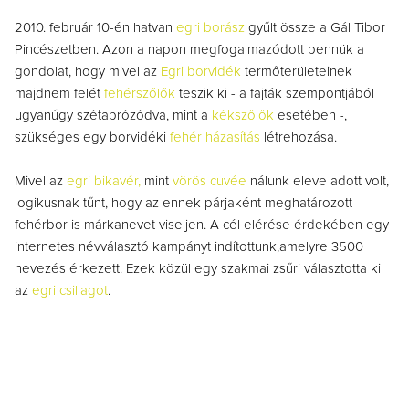
2010. február 10-én hatvan
egri borász
gyűlt össze a Gál Tibor
Pincészetben. Azon a napon megfogalmazódott bennük a
gondolat, hogy mivel az
Egri borvidék
termőterületeinek
majdnem felét
fehérszőlők
teszik ki - a fajták szempontjából
ugyanúgy szétaprózódva, mint a
kékszőlők
esetében -,
szükséges egy borvidéki
fehér házasítás
létrehozása.
Mivel az
egri bikavér,
mint
vörös cuvée
nálunk eleve adott volt,
logikusnak tűnt, hogy az ennek párjaként meghatározott
fehérbor is márkanevet viseljen. A cél elérése érdekében egy
internetes névválasztó kampányt indítottunk,amelyre 3500
nevezés érkezett. Ezek közül egy szakmai zsűri választotta ki
az
egri csillagot
.