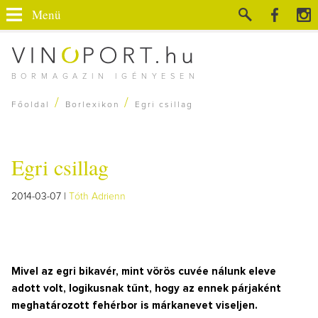
Menü
BORMAGAZIN IGÉNYESEN
/
/
Főoldal
Borlexikon
Egri csillag
Egri csillag
2014-03-07 |
Tóth Adrienn
Mivel az egri bikavér, mint vörös cuvée nálunk eleve
adott volt, logikusnak tűnt, hogy az ennek párjaként
meghatározott fehérbor is márkanevet viseljen.