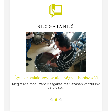
BLOGAJÁNLÓ
 #26 -
Így lesz valaki egy év alatt végzett borász #25
Így l
Megírtuk a modulzáró vizsgákat, már lázasan készülünk
az utolsó...
tokat
A jár