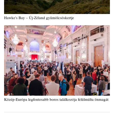
Hawke's Bay – Új-Zéland gyümölcsöskertje
Közép-Európa legfontosabb boros találkozója felülmúlta önmagát