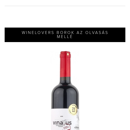
WINELOVERS BOROK AZ OLVASÁS
MELLÉ