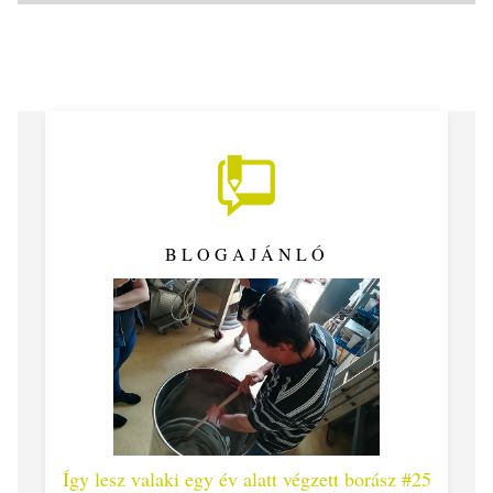
BLOGAJÁNLÓ
 #26 -
Így lesz valaki egy év alatt végzett borász #25
Így l