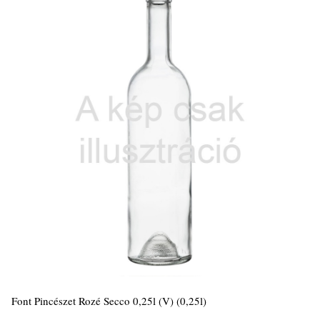
Font Pincészet Rozé Secco 0,25l (V) (0,25l)