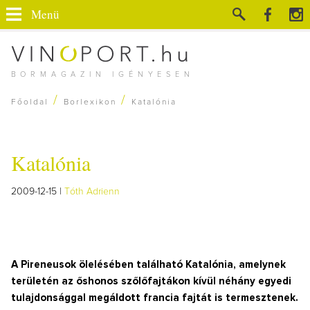
Menü
BORMAGAZIN IGÉNYESEN
/
/
Főoldal
Borlexikon
Katalónia
Katalónia
2009-12-15 |
Tóth Adrienn
A Pireneusok ölelésében található Katalónia, amelynek
területén az őshonos szőlőfajtákon kívül néhány egyedi
tulajdonsággal megáldott francia fajtát is termesztenek.