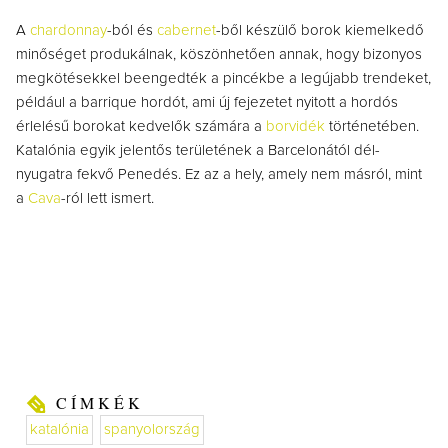
A
chardonnay
-ból és
cabernet
-ből készülő borok kiemelkedő
minőséget produkálnak, köszönhetően annak, hogy bizonyos
megkötésekkel beengedték a pincékbe a legújabb trendeket,
például a barrique hordót, ami új fejezetet nyitott a hordós
érlelésű borokat kedvelők számára a
borvidék
történetében.
Katalónia egyik jelentős területének a Barcelonától dél-
nyugatra fekvő Penedés. Ez az a hely, amely nem másról, mint
a
Cava
-ról lett ismert.
CÍMKÉK
katalónia
spanyolország