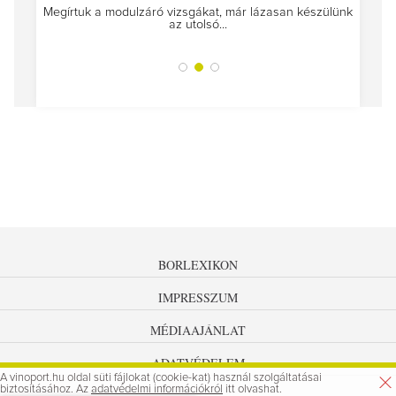
Megírtuk a modulzáró vizsgákat, már lázasan készülünk
az utolsó...
tokat
A jár
BORLEXIKON
IMPRESSZUM
MÉDIAAJÁNLAT
ADATVÉDELEM
A vinoport.hu oldal süti fájlokat (cookie-kat) használ szolgáltatásai
biztosításához. Az
adatvédelmi információkról
itt olvashat.