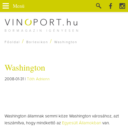
Menü
BORMAGAZIN IGÉNYESEN
/
/
Főoldal
Borlexikon
Washington
Washington
2008-01-31 |
Tóth Adrienn
Washington államnak semmi köze Washington városához, azt
leszámítva, hogy mindkettő az
Egyesült Államokban
van.