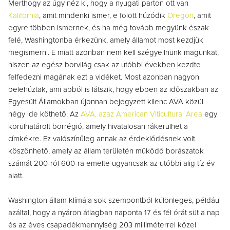
Merthogy az úgy néz ki, hogy a nyugati parton ott van
Kalifornia
, amit mindenki ismer, e fölött húzódik
Oregon
, amit
egyre többen ismernek, és ha még tovább megyünk észak
felé, Washingtonba érkezünk, amely államot most kezdjük
megismerni. E miatt azonban nem kell szégyellnünk magunkat,
hiszen az egész borvilág csak az utóbbi években kezdte
felfedezni magának ezt a vidéket. Most azonban nagyon
belehúztak, ami abból is látszik, hogy ebben az időszakban az
Egyesült Államokban újonnan bejegyzett kilenc AVA közül
négy ide köthető. Az
AVA, azaz American Viticultural Area
egy
körülhatárolt borrégió, amely hivatalosan rákerülhet a
címkékre. Ez valószínűleg annak az érdeklődésnek volt
köszönhető, amely az állam területén működő borászatok
számát 200-ról 600-ra emelte ugyancsak az utóbbi alig tíz év
alatt.
Washington állam klímája sok szempontból különleges, például
azáltal, hogy a nyáron átlagban naponta 17 és fél órát süt a nap
és az éves csapadékmennyiség 203 milliméterrel közel