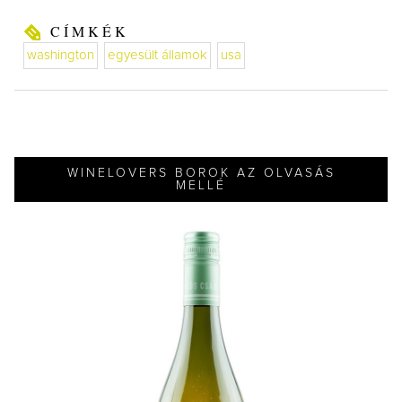
CÍMKÉK
washington
egyesült államok
usa
WINELOVERS BOROK AZ OLVASÁS
MELLÉ