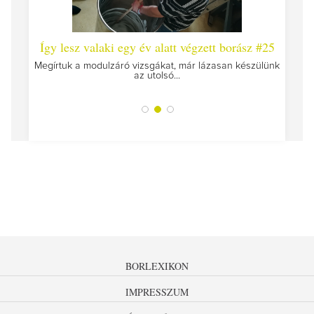
 #26 -
Így lesz valaki egy év alatt végzett borász #25
Így l
Megírtuk a modulzáró vizsgákat, már lázasan készülünk
az utolsó...
tokat
A jár
BORLEXIKON
IMPRESSZUM