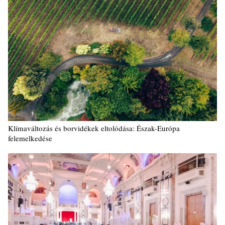
Klímaváltozás és borvidékek eltolódása: Észak-Európa
felemelkedése