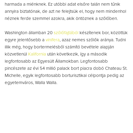
harmada a miénknek. Ez utóbbi adat elsőre talán nem tűnik
annyira biztatónak, de azt ne felejtsük el, hogy nem mindenhol
néznek ferde szemmel azokra, akik öntöznek a szőlőben.
Washington államban 20
szőlőfajtából
készítenek bor, közöttük
egyre jelentősebb a
vinifera
, azaz nemes szőlők aránya. Tudni
illik még, hogy bortermelésből számító bevétele alapján
közvetlenül
Kalifornia
után következik, így a második
legfontosabb az Egyesült Államokban. Legfontosabb
pincészete az évi 54 millió palack bort piacra dobó Chateau St.
Michelle, egyik legfontosabb borturisztikai célpontja pedig az
egyetemváros, Walla Walla.