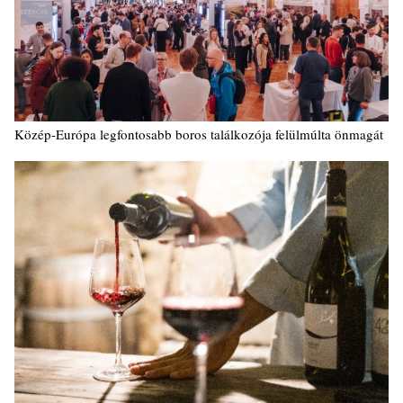
Közép-Európa legfontosabb boros találkozója felülmúlta önmagát