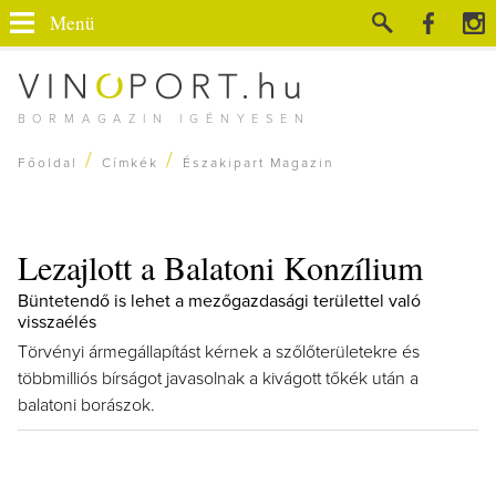
Menü
BORMAGAZIN IGÉNYESEN
/
/
Főoldal
Címkék
Északipart Magazin
Lezajlott a Balatoni Konzílium
Büntetendő is lehet a mezőgazdasági területtel való
visszaélés
Törvényi ármegállapítást kérnek a szőlőterületekre és
többmilliós bírságot javasolnak a kivágott tőkék után a
balatoni borászok.