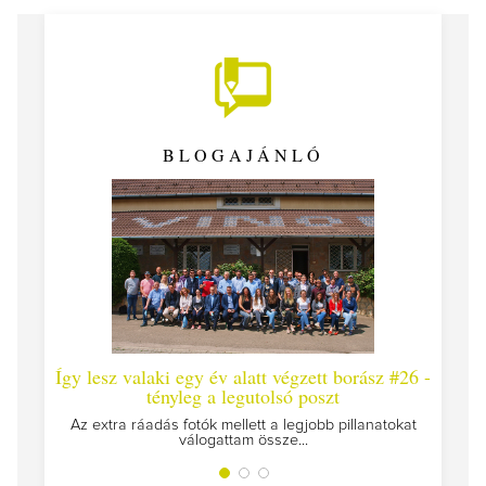
BLOGAJÁNLÓ
Így lesz valaki egy év alatt végzett borász #26 -
Így 
tényleg a legutolsó poszt
Megírt
Az extra ráadás fotók mellett a legjobb pillanatokat
válogattam össze...