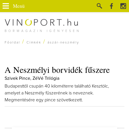
Menü
BORMAGAZIN IGÉNYESEN
/
/
Főoldal
Címkék
ászár-neszmély
A Neszmélyi borvidék fűszere
Szivek Pince, ZéVé Trilógia
Budapesttől csupán 40 kilométerre található Kesztölc,
amelyet a Neszmély fűszerének is neveznek.
Megmentésére egy pince szövetkezett.