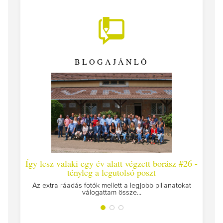
BLOGAJÁNLÓ
Így lesz valaki egy év alatt végzett borász #26 -
Így 
tényleg a legutolsó poszt
Megírt
Az extra ráadás fotók mellett a legjobb pillanatokat
válogattam össze...