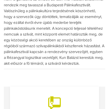
rendezik meg tavasszal a Budapesti Pálinkafesztivált.
Valószínűleg a pálinkakultúra terjedésének köszönhető,
hogy a szervezők úgy döntöttek, tematizálják az eseményt,
hogy ezáltal évről-évre újabb mederbe tereljék
pálinkakóstolásunk menetét. A koncepció teljessé tételéhez
nemcsak a szilvát, mint központi elemet határozták meg, de
egy közösségi akció keretében az ország különböző
régióiból származó szilvapálinkákból készítenek házasítást. A
pálinkafesztivál kapcsán a rendezvény szervezőjét, egyben
a Rézangyal logisztikai vezetőjét, Kun Balázst kerestük meg,
akit először a fő témáról, a szilváról kérdeztük.