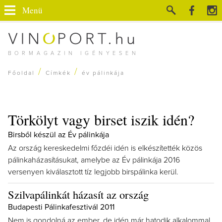
Menü
BORMAGAZIN IGÉNYESEN
/
/
Főoldal
Címkék
év pálinkája
Törkölyt vagy birset iszik idén?
Birsből készül az Év pálinkája
Az ország kereskedelmi főzdéi idén is elkészítették közös
pálinkaházasításukat, amelybe az Év pálinkája 2016
versenyen kiválasztott tíz legjobb birspálinka kerül.
Szilvapálinkát házasít az ország
Budapesti Pálinkafesztivál 2011
Nem is gondolná az ember, de idén már hatodik alkalommal