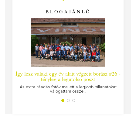
BLOGAJÁNLÓ
Így lesz valaki egy év alatt végzett borász #26 -
Így 
tényleg a legutolsó poszt
Megírt
Az extra ráadás fotók mellett a legjobb pillanatokat
válogattam össze...