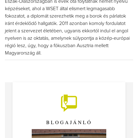
Észak-Olaszországban is évek óta folytatnak német nyelvű
képzéseket, ahol a WSET által elismert legmagasabb
fokozatot, a diplomát szerezhetik meg a borok és párlatok
iránt érdeklődő hallgatók. 2011 azonban komoly fordulatot
jelent a szervezet életében, ugyanis ekkortól indul el angol
nyelven is az oktatás, amelynek súlypontja a közép-európai
régió lesz, úgy, hogy a fókuszban Ausztria mellett
Magyarország áll.
BLOGAJÁNLÓ