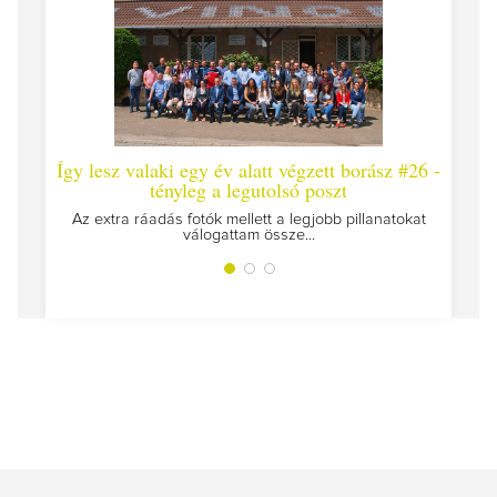
Így lesz valaki egy év alatt végzett borász #26 -
Így les
tényleg a legutolsó poszt
Megírtuk
Az extra ráadás fotók mellett a legjobb pillanatokat
válogattam össze...