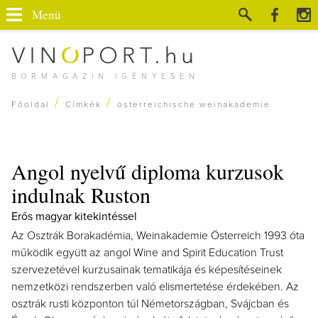
Menü
BORMAGAZIN IGÉNYESEN
/
/
Főoldal
Címkék
österreichische weinakademie
Angol nyelvű diploma kurzusok
indulnak Ruston
Erős magyar kitekintéssel
Az Osztrák Borakadémia, Weinakademie Österreich 1993 óta
működik együtt az angol Wine and Spirit Education Trust
szervezetével kurzusainak tematikája és képesítéseinek
nemzetközi rendszerben való elismertetése érdekében. Az
osztrák rusti központon túl Németországban, Svájcban és