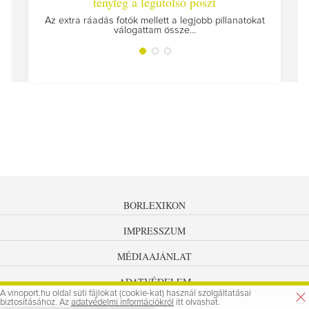
tényleg a legutolsó poszt
Megírt
Az extra ráadás fotók mellett a legjobb pillanatokat
válogattam össze...
BORLEXIKON
IMPRESSZUM
MÉDIAAJÁNLAT
ADATVÉDELEM
A vinoport.hu oldal süti fájlokat (cookie-kat) használ szolgáltatásai
biztosításához. Az
adatvédelmi információkról
itt olvashat.