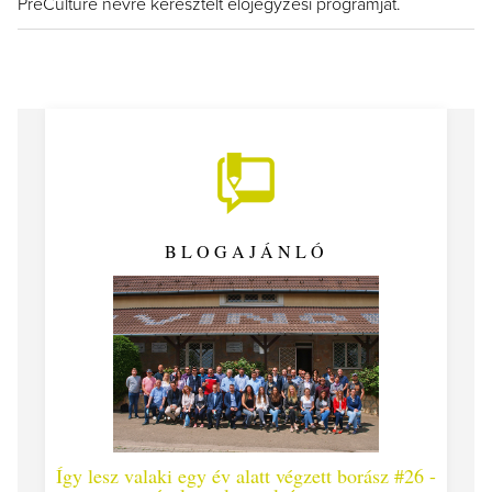
PreCulture névre keresztelt előjegyzési programját.
BLOGAJÁNLÓ
Így lesz valaki egy év alatt végzett borász #26 -
Így 