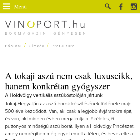
Menü
BORMAGAZIN IGÉNYESEN
/
/
Főoldal
Címkék
PreCulture
A tokaji aszú nem csak luxuscikk,
hanem konkrétan gyógyszer
A Holdvölgy vertikális aszúkóstolóján jártunk
Tokaj-Hegyalján az aszú borok készítésének története majd'
500 éve kezdődött. Van, aki csak a legjobb évjáratokra épít,
és van, aki minden évben megalkotja a tökéletes, 6
puttonyos minőségű aszú borát. Ilyen a Holdvölgy Pincészet,
amely nemrégiben még egyet emelt a téten, és bevezette a