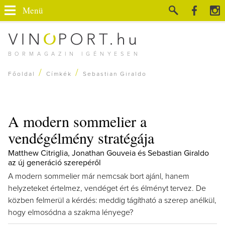
Menü
BORMAGAZIN IGÉNYESEN
/
/
Főoldal
Címkék
Sebastian Giraldo
A modern sommelier a
vendégélmény stratégája
Matthew Citriglia, Jonathan Gouveia és Sebastian Giraldo
az új generáció szerepéről
A modern sommelier már nemcsak bort ajánl, hanem
helyzeteket értelmez, vendéget ért és élményt tervez. De
közben felmerül a kérdés: meddig tágítható a szerep anélkül,
hogy elmosódna a szakma lényege?