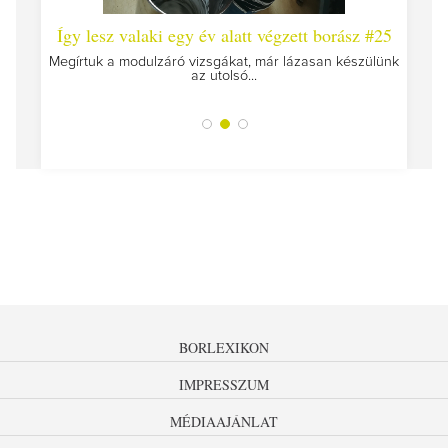
 #26 -
Így lesz valaki egy év alatt végzett borász #25
Így l
Megírtuk a modulzáró vizsgákat, már lázasan készülünk
az utolsó...
tokat
A jár
BORLEXIKON
IMPRESSZUM
MÉDIAAJÁNLAT