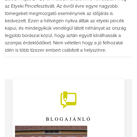
az Etyeki Pincefesztivált. Az évről évre egyre nagyobb
tömegeket megmozgató eseménynek az időjárás is
kedvezett. Ezen a hétvégén nyitva álltak az etyeki pincék
kapui, és mindegyikük vendégül látott néhányat az ország
legjobb borászai közül, hogy aztán együtt kínálhassák a
szomjas érdeklődőket. Nem véletlen hogy a jó felhozatal
idén is több tízezer embert csábított a helyszínre.
BLOGAJÁNLÓ