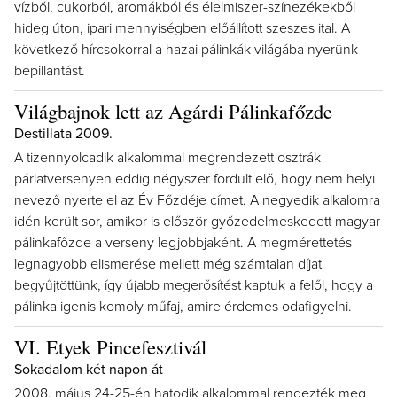
vízből, cukorból, aromákból és élelmiszer-színezékekből
hideg úton, ipari mennyiségben előállított szeszes ital. A
következő hírcsokorral a hazai pálinkák világába nyerünk
bepillantást.
Világbajnok lett az Agárdi Pálinkafőzde
Destillata 2009.
A tizennyolcadik alkalommal megrendezett osztrák
párlatversenyen eddig négyszer fordult elő, hogy nem helyi
nevező nyerte el az Év Főzdéje címet. A negyedik alkalomra
idén került sor, amikor is először győzedelmeskedett magyar
pálinkafőzde a verseny legjobbjaként. A megmérettetés
legnagyobb elismerése mellett még számtalan díjat
begyűjtöttünk, így újabb megerősítést kaptuk a felől, hogy a
pálinka igenis komoly műfaj, amire érdemes odafigyelni.
VI. Etyek Pincefesztivál
Sokadalom két napon át
2008. május 24-25-én hatodik alkalommal rendezték meg