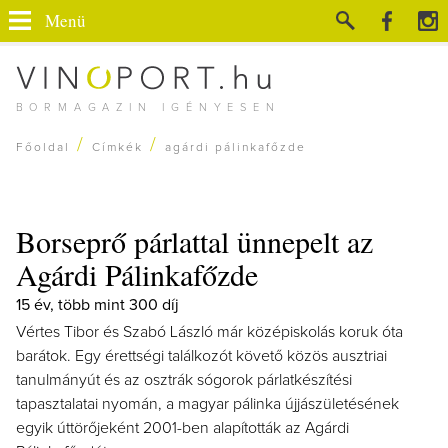
Menü
BORMAGAZIN IGÉNYESEN
/
/
Főoldal
Címkék
agárdi pálinkafőzde
Borseprő párlattal ünnepelt az
Agárdi Pálinkafőzde
15 év, több mint 300 díj
Vértes Tibor és Szabó László már középiskolás koruk óta
barátok. Egy érettségi találkozót követő közös ausztriai
tanulmányút és az osztrák sógorok párlatkészítési
tapasztalatai nyomán, a magyar pálinka újjászületésének
egyik úttörőjeként 2001-ben alapították az Agárdi