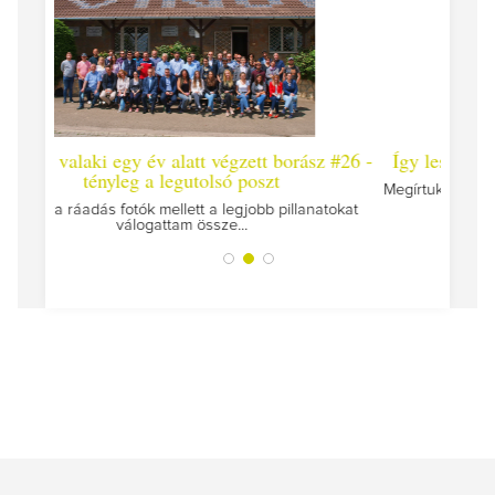
ett borász #26 -
Így lesz valaki egy év alatt végzett borász #
oszt
Megírtuk a modulzáró vizsgákat, már lázasan készü
az utolsó...
obb pillanatokat