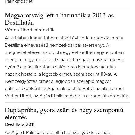
Pálinkafőzdét.
Magyarország lett a harmadik a 2013-as
Destillatán
Vértes Tibort kérdeztük
Ausztriában immár több mint két évtizede rendezik meg a
Destillata elnevezésű nemzetközi párlatversenyt. A
megmérettetésen az utóbbi egy évtizedben egyre jobban
cseng a magyar név, 2013-ban a házigazda osztrákok és a
gyümölcspárlatfronton szintén erős Németország után
hazánk hozta el a legtöbb érmet, szám szerint 113-at. A
Nemzetgyőztes címet a legjobban szereplő magyar
pálinkafőzdeként az Agárdiak kapták. Ebből az alkalomból
Vértes Tibort, az Agárdi Pálinkafőzde tulajdonosát kérdeztük.
Duplapróba, gyors zsűri és négy szempontú
elemzés
Destillata 2011
Az Agárdi Pálinkafőzde lett a Nemzetgyőztes az idei