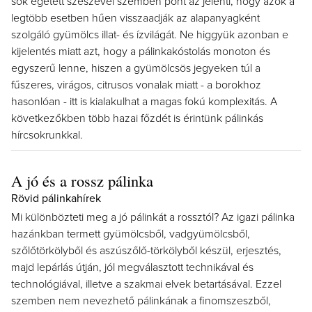
sok égetett szeszével szemben pont az jelenti, hogy azok a
legtöbb esetben hűen visszaadják az alapanyagként
szolgáló gyümölcs illat- és ízvilágát. Ne higgyük azonban e
kijelentés miatt azt, hogy a pálinkakóstolás monoton és
egyszerű lenne, hiszen a gyümölcsös jegyeken túl a
fűszeres, virágos, citrusos vonalak miatt - a borokhoz
hasonlóan - itt is kialakulhat a magas fokú komplexitás. A
következőkben több hazai főzdét is érintünk pálinkás
hírcsokrunkkal.
A jó és a rossz pálinka
Rövid pálinkahírek
Mi különbözteti meg a jó pálinkát a rossztól? Az igazi pálinka
hazánkban termett gyümölcsből, vadgyümölcsből,
szőlőtörkölyből és aszúszőlő-törkölyből készül, erjesztés,
majd lepárlás útján, jól megválasztott technikával és
technológiával, illetve a szakmai elvek betartásával. Ezzel
szemben nem nevezhető pálinkának a finomszeszből,