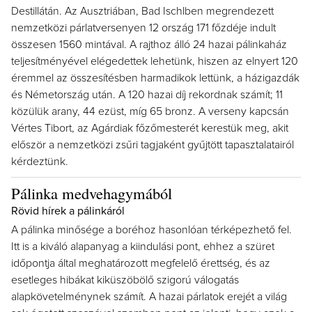
Destillátán. Az Ausztriában, Bad Ischlben megrendezett
nemzetközi párlatversenyen 12 ország 171 főzdéje indult
összesen 1560 mintával. A rajthoz álló 24 hazai pálinkaház
teljesítményével elégedettek lehetünk, hiszen az elnyert 120
éremmel az összesítésben harmadikok lettünk, a házigazdák
és Németország után. A 120 hazai díj rekordnak számít; 11
közülük arany, 44 ezüst, míg 65 bronz. A verseny kapcsán
Vértes Tibort, az Agárdiak főzőmesterét kerestük meg, akit
először a nemzetközi zsűri tagjaként gyűjtött tapasztalatairól
kérdeztünk.
Pálinka medvehagymából
Rövid hírek a pálinkáról
A pálinka minősége a boréhoz hasonlóan térképezhető fel.
Itt is a kiváló alapanyag a kiindulási pont, ehhez a szüret
időpontja által meghatározott megfelelő érettség, és az
esetleges hibákat kiküszöbölő szigorú válogatás
alapkövetelménynek számít. A hazai párlatok erejét a világ