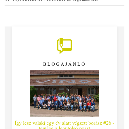
BLOGAJÁNLÓ
Így lesz valaki egy év alatt végzett borász #26 -
Így 
tényleg a legutolsó poszt