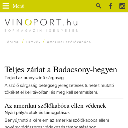
Menü
BORMAGAZIN IGÉNYESEN
/
/
Főoldal
Címkék
amerikai szőlőkabóca
Teljes zárlat a Badacsony-hegyen
Terjed az aranyszínű sárgaság
A szőlő sárgaság betegség jellegzeteses tüneteit mutató
tőkéket el kell távolítani és meg kell semmisíteni.
Az amerikai szőlőkabóca ellen védenek
Nyári pályázatok és támogatások
Benyújtható a kérelem az amerikai szőlőkabóca elleni
növényvédőszeres védekezés támogatásához.