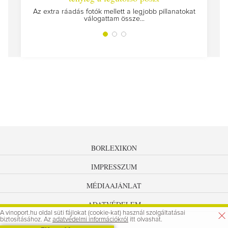
Megírt
Az extra ráadás fotók mellett a legjobb pillanatokat
válogattam össze...
BORLEXIKON
IMPRESSZUM
MÉDIAAJÁNLAT
ADATVÉDELEM
A vinoport.hu oldal süti fájlokat (cookie-kat) használ szolgáltatásai
biztosításához. Az
adatvédelmi információkról
itt olvashat.