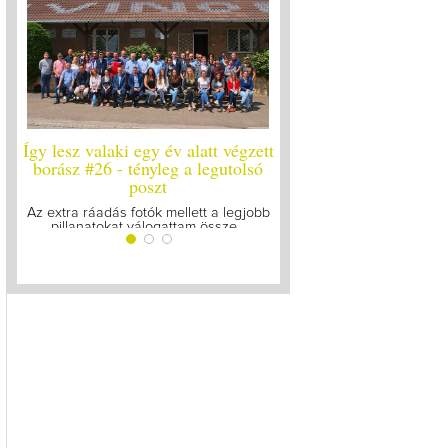
y lesz valaki egy év alatt végzett
Így lesz valaki egy év alatt v
orász #26 - tényleg a legutolsó
borász #25
poszt
Megírtuk a modulzáró vizsgákat
lázasan készülünk az utolsó.
 extra ráadás fotók mellett a legjobb
pillanatokat válogattam össze...