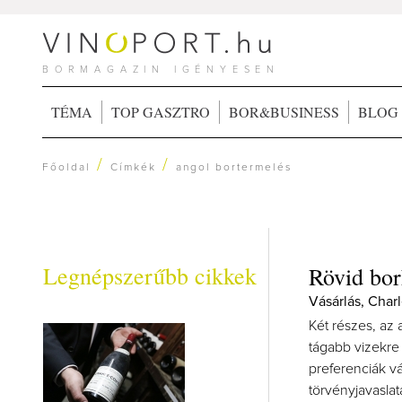
BORMAGAZIN IGÉNYESEN
TÉMA
TOP GASZTRO
BOR&BUSINESS
BLOG
/
/
Főoldal
Címkék
angol bortermelés
Legnépszerűbb cikkek
Rövid bor
Vásárlás, Char
Két részes, az
tágabb vizekre 
preferenciák vá
törvényjavaslata