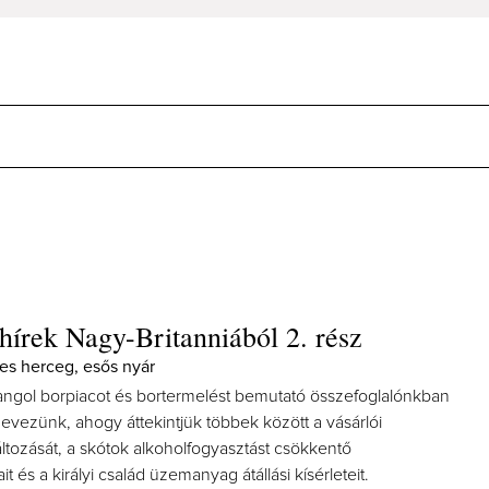
hírek Nagy-Britanniából 2. rész
les herceg, esős nyár
 angol borpiacot és bortermelést bemutató összefoglalónkban
evezünk, ahogy áttekintjük többek között a vásárlói
ltozását, a skótok alkoholfogyasztást csökkentő
it és a királyi család üzemanyag átállási kísérleteit.