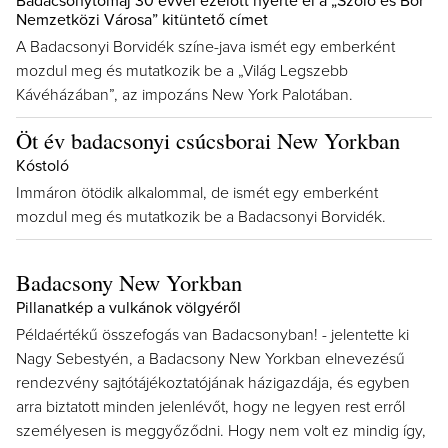
Badacsonytomaj 30 évvel ezelőtt nyerte el a „Szőlő és Bor
Nemzetközi Városa” kitüntető címet
A Badacsonyi Borvidék színe-java ismét egy emberként
mozdul meg és mutatkozik be a „Világ Legszebb
Kávéházában”, az impozáns New York Palotában.
Öt év badacsonyi csúcsborai New Yorkban
Kóstoló
Immáron ötödik alkalommal, de ismét egy emberként
mozdul meg és mutatkozik be a Badacsonyi Borvidék.
Badacsony New Yorkban
Pillanatkép a vulkánok völgyéről
Példaértékű összefogás van Badacsonyban! - jelentette ki
Nagy Sebestyén, a Badacsony New Yorkban elnevezésű
rendezvény sajtótájékoztatójának házigazdája, és egyben
arra biztatott minden jelenlévőt, hogy ne legyen rest erről
személyesen is meggyőződni. Hogy nem volt ez mindig így,