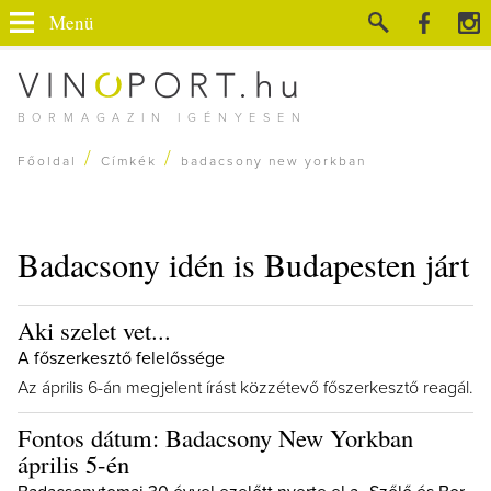
Menü
BORMAGAZIN IGÉNYESEN
/
/
Főoldal
Címkék
badacsony new yorkban
Badacsony idén is Budapesten járt
Aki szelet vet...
A főszerkesztő felelőssége
Az április 6-án megjelent írást közzétevő főszerkesztő reagál.
Fontos dátum: Badacsony New Yorkban
április 5-én