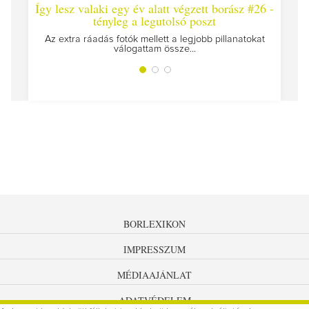
Így lesz valaki egy év alatt végzett borász #26 -
Így 
tényleg a legutolsó poszt
Megírt
Az extra ráadás fotók mellett a legjobb pillanatokat
válogattam össze...
BORLEXIKON
IMPRESSZUM
MÉDIAAJÁNLAT
ADATVÉDELEM