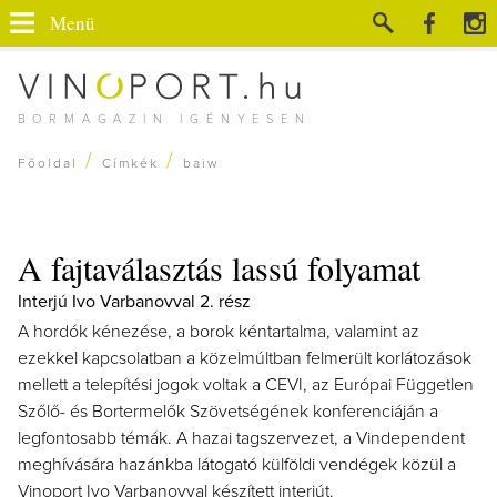
Menü
BORMAGAZIN IGÉNYESEN
/
/
Főoldal
Címkék
baiw
A fajtaválasztás lassú folyamat
Interjú Ivo Varbanovval 2. rész
A hordók kénezése, a borok kéntartalma, valamint az
ezekkel kapcsolatban a közelmúltban felmerült korlátozások
mellett a telepítési jogok voltak a CEVI, az Európai Független
Szőlő- és Bortermelők Szövetségének konferenciáján a
legfontosabb témák. A hazai tagszervezet, a Vindependent
meghívására hazánkba látogató külföldi vendégek közül a
Vinoport Ivo Varbanovval készített interjút.