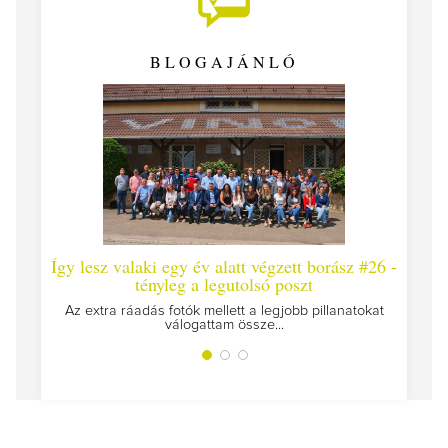
BLOGAJÁNLÓ
Így lesz valaki egy év alatt végzett borász #26 -
Így 
tényleg a legutolsó poszt
Megírt
Az extra ráadás fotók mellett a legjobb pillanatokat
válogattam össze...