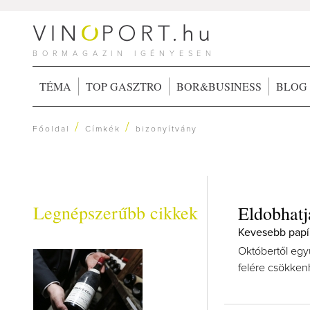
BORMAGAZIN IGÉNYESEN
TÉMA
TOP GASZTRO
BOR&BUSINESS
BLOG
/
/
Főoldal
Címkék
bizonyítvány
Legnépszerűbb cikkek
Eldobhatjá
Kevesebb papí
Októbertől együ
felére csökken