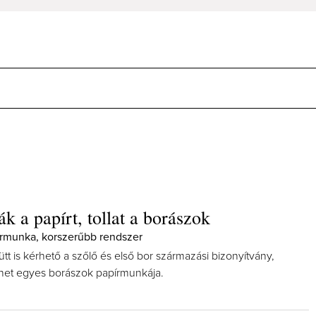
k a papírt, tollat a borászok
rmunka, korszerűbb rendszer
tt is kérhető a szőlő és első bor származási bizonyítvány,
het egyes borászok papírmunkája.