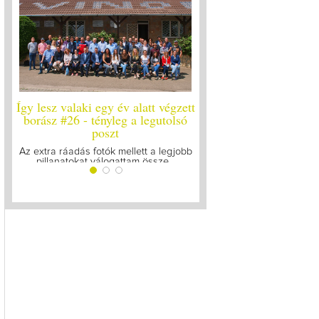
y lesz valaki egy év alatt végzett
Így lesz valaki egy év alatt v
orász #26 - tényleg a legutolsó
borász #25
poszt
Megírtuk a modulzáró vizsgákat
lázasan készülünk az utolsó.
 extra ráadás fotók mellett a legjobb
pillanatokat válogattam össze...