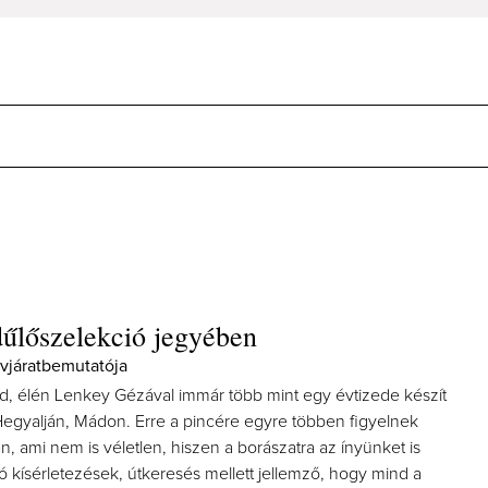
dűlőszelekció jegyében
vjáratbemutatója
d, élén Lenkey Gézával immár több mint egy évtizede készít
Hegyalján, Mádon. Erre a pincére egyre többen figyelnek
 ami nem is véletlen, hiszen a borászatra az ínyünket is
 kísérletezések, útkeresés mellett jellemző, hogy mind a