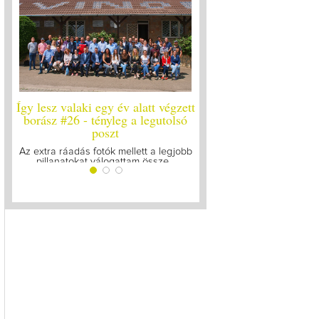
Így lesz valaki egy év alatt végzett
Így lesz valaki egy év alat
borász #26 - tényleg a legutolsó
borász #25
poszt
Megírtuk a modulzáró vizsgák
lázasan készülünk az utols
Az extra ráadás fotók mellett a legjobb
pillanatokat válogattam össze...