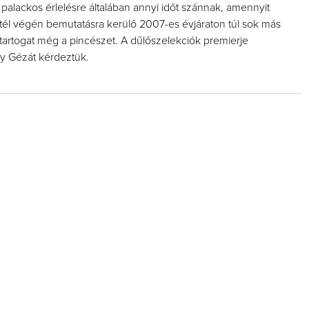
palackos érlelésre általában annyi időt szánnak, amennyit
 tél végén bemutatásra kerülő 2007-es évjáraton túl sok más
tartogat még a pincészet. A dűlőszelekciók premierje
y Gézát kérdeztük.