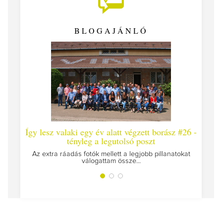
BLOGAJÁNLÓ
Így lesz valaki egy év alatt végzett borász #26 -
Így 
tényleg a legutolsó poszt
Megírt
Az extra ráadás fotók mellett a legjobb pillanatokat
válogattam össze...