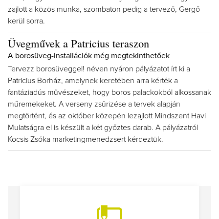
zajlott a közös munka, szombaton pedig a tervező, Gergő
kerül sorra.
Üvegművek a Patricius teraszon
A borosüveg-installációk még megtekinthetőek
Tervezz borosüveggel! néven nyáron pályázatot írt ki a
Patricius Borház, amelynek keretében arra kérték a
fantáziadús művészeket, hogy boros palackokból alkossanak
műremekeket. A verseny zsűrizése a tervek alapján
megtörtént, és az október közepén lezajlott Mindszent Havi
Mulatságra el is készült a két győztes darab. A pályázatról
Kocsis Zsóka marketingmenedzsert kérdeztük.