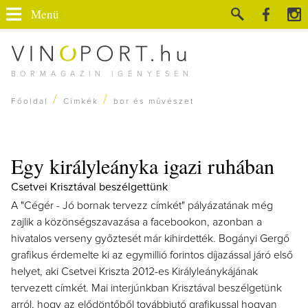
Menü
BORMAGAZIN IGÉNYESEN
/
/
Főoldal
Címkék
bor és művészet
Egy királyleányka igazi ruhában
Csetvei Krisztával beszélgettünk
A "Cégér - Jó bornak tervezz címkét" pályázatának még
zajlik a közönségszavazása a facebookon, azonban a
hivatalos verseny győztesét már kihirdették. Bogányi Gergő
grafikus érdemelte ki az egymillió forintos díjazással járó első
helyet, aki Csetvei Kriszta 2012-es Királyleánykájának
tervezett címkét. Mai interjúnkban Krisztával beszélgetünk
arról, hogy az elődöntőből továbbjutó grafikussal hogyan