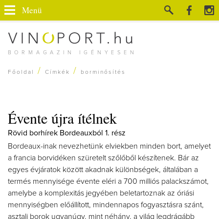
Menü
BORMAGAZIN IGÉNYESEN
/
/
Főoldal
Címkék
borminősítés
Évente újra ítélnek
Rövid borhírek Bordeauxból 1. rész
Bordeaux-inak nevezhetünk elviekben minden bort, amelyet
a francia borvidéken szüretelt szőlőből készítenek. Bár az
egyes évjáratok között akadnak különbségek, általában a
termés mennyisége évente eléri a 700 milliós palackszámot,
amelybe a komplexitás jegyében beletartoznak az óriási
mennyiségben előállított, mindennapos fogyasztásra szánt,
asztali borok ugyanúgy, mint néhány, a világ legdrágább