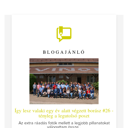
BLOGAJÁNLÓ
Így lesz valaki egy év alatt végzett borász #26 -
Így 
tényleg a legutolsó poszt
Megírt
Az extra ráadás fotók mellett a legjobb pillanatokat
válogattam össze...