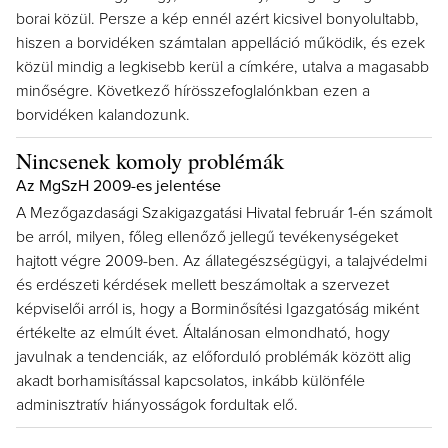
borai közül. Persze a kép ennél azért kicsivel bonyolultabb,
hiszen a borvidéken számtalan appelláció működik, és ezek
közül mindig a legkisebb kerül a címkére, utalva a magasabb
minőségre. Következő hírösszefoglalónkban ezen a
borvidéken kalandozunk.
Nincsenek komoly problémák
Az MgSzH 2009-es jelentése
A Mezőgazdasági Szakigazgatási Hivatal február 1-én számolt
be arról, milyen, főleg ellenőző jellegű tevékenységeket
hajtott végre 2009-ben. Az állategészségügyi, a talajvédelmi
és erdészeti kérdések mellett beszámoltak a szervezet
képviselői arról is, hogy a Borminősítési Igazgatóság miként
értékelte az elmúlt évet. Általánosan elmondható, hogy
javulnak a tendenciák, az előforduló problémák között alig
akadt borhamisítással kapcsolatos, inkább különféle
adminisztratív hiányosságok fordultak elő.