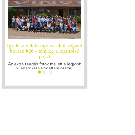
Így lesz valaki egy év alatt végzett
Így lesz valaki egy év 
borász #26 - tényleg a legutolsó
borász #25
poszt
Megírtuk a modulzáró vi
lázasan készülünk az 
Az extra ráadás fotók mellett a legjobb
pillanatokat válogattam össze...