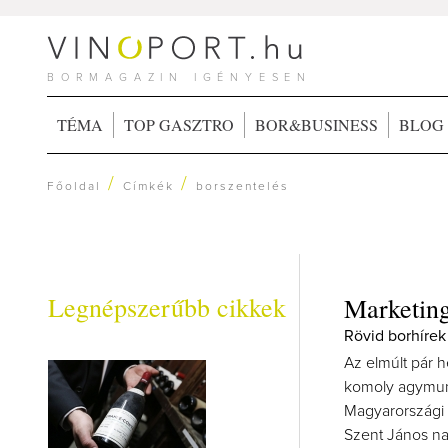
BORMAGAZIN IGÉNYESEN
TÉMA
TOP GASZTRO
BOR&BUSINESS
BLOG
/
/
Főoldal
Címkék
borszentelés
Legnépszerűbb cikkek
Marketing
Rövid borhírek
Az elmúlt pár 
komoly agymunk
Magyarországi 
Szent János na