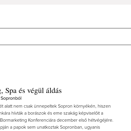
, Spa és végül áldás
 Sopronból
hét alatt nem csak ünnepeltek Sopron környékén, hiszen
ára hívták a borászok és eme szakág képviselőit a
Bormarketing Konferenciára december első hétvégéjére.
pján a papok sem unatkoztak Sopronban, ugyanis