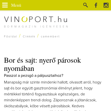
Menü
BORMAGAZIN IGÉNYESEN
/
/
Főoldal
Címkék
camembert
Bor és sajt: nyerő párosok
nyomában
Passzol a pezsgő a pálpusztaihoz?
Manapság már szinte mindenki hallott, olvasott arról, hogy
sajt és bor együtt gasztronómiai élményt jelent, hogy
mértékkel történő fogyasztásuk egészséges, de
mindenképpen trendi dolog. Záporoznak a jótanácsok,
ökölszabályok, kőbe vésett párosítások. Kedves