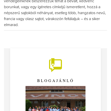
vendégeinknek beszerezzük tehát a bevált, kedvenc
borunkat, vagy egy ígéretes címkéjű ismeretlent, hozzá a
népszerű sajtokból néhányat, esetleg több, hangzatos nevű,
francia vagy olasz sajtot, várakozón feltálaljuk – és a siker
elmarad.
BLOGAJÁNLÓ