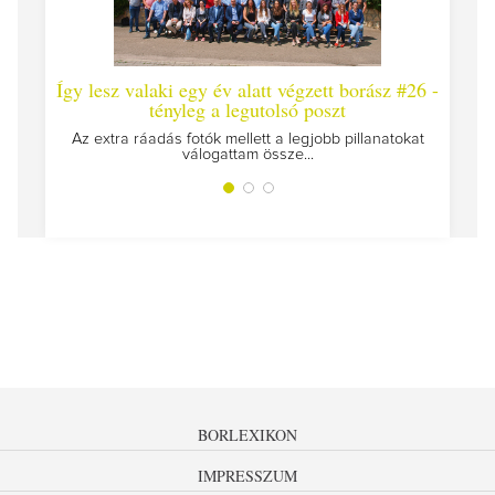
Így lesz valaki egy év alatt végzett borász #26 -
Így 
tényleg a legutolsó poszt
Megírt
Az extra ráadás fotók mellett a legjobb pillanatokat
válogattam össze...
BORLEXIKON
IMPRESSZUM