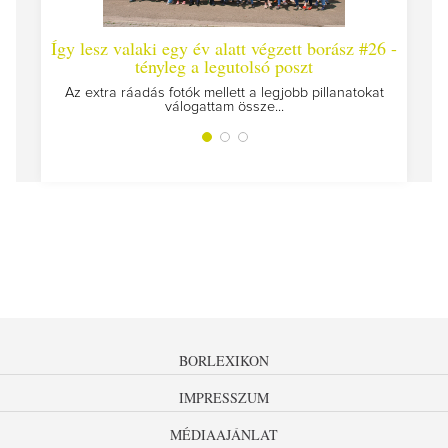
Így lesz valaki egy év alatt végzett borász #26 -
Így 
tényleg a legutolsó poszt
Megírt
Az extra ráadás fotók mellett a legjobb pillanatokat
válogattam össze...
BORLEXIKON
IMPRESSZUM
MÉDIAAJÁNLAT