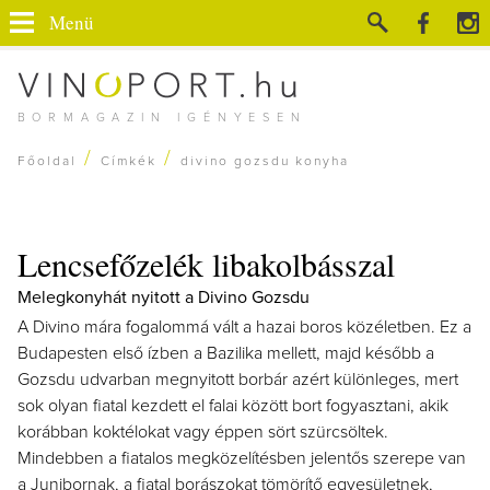
Menü
BORMAGAZIN IGÉNYESEN
/
/
Főoldal
Címkék
divino gozsdu konyha
Lencsefőzelék libakolbásszal
Melegkonyhát nyitott a Divino Gozsdu
A Divino mára fogalommá vált a hazai boros közéletben. Ez a
Budapesten első ízben a Bazilika mellett, majd később a
Gozsdu udvarban megnyitott borbár azért különleges, mert
sok olyan fiatal kezdett el falai között bort fogyasztani, akik
korábban koktélokat vagy éppen sört szürcsöltek.
Mindebben a fiatalos megközelítésben jelentős szerepe van
a Junibornak, a fiatal borászokat tömörítő egyesületnek,