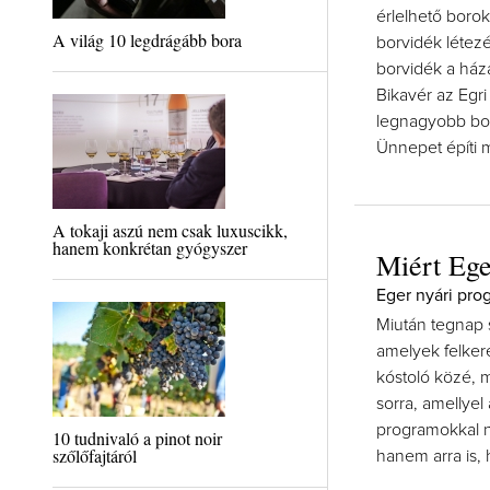
érlelhető borok
A világ 10 legdrágább bora
borvidék létezé
borvidék a háza
Bikavér az Egr
legnagyobb bor
Ünnepet építi 
A tokaji aszú nem csak luxuscikk,
hanem konkrétan gyógyszer
Miért Ege
Eger nyári pro
Miután tegnap 
amelyek felkere
kóstoló közé, m
sorra, amellyel
programokkal n
10 tudnivaló a pinot noir
szőlőfajtáról
hanem arra is,