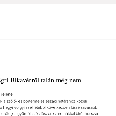
gri Bikavérről talán még nem
…
s jelene
k a szőlő- és bortermelés északi határához közeli
a hegyi-völgyi szél létéből következően kissé savasabb,
, erőteljes gyümölcs és fűszeres aromákkal bíró, hosszan