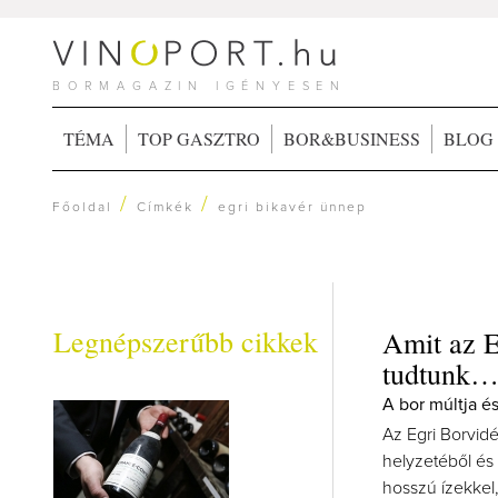
BORMAGAZIN IGÉNYESEN
TÉMA
TOP GASZTRO
BOR&BUSINESS
BLOG
/
/
Főoldal
Címkék
egri bikavér ünnep
Legnépszerűbb cikkek
Amit az E
tudtunk
A bor múltja é
Az Egri Borvidé
helyzetéből és 
hosszú ízekkel