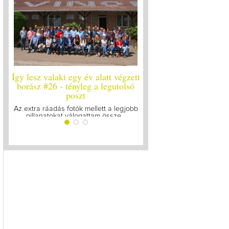
Így lesz valaki egy év alatt végzett
Így lesz valaki egy év ala
borász #26 - tényleg a legutolsó
borász #25
poszt
Megírtuk a modulzáró vizsg
lázasan készülünk az uto
Az extra ráadás fotók mellett a legjobb
pillanatokat válogattam össze...