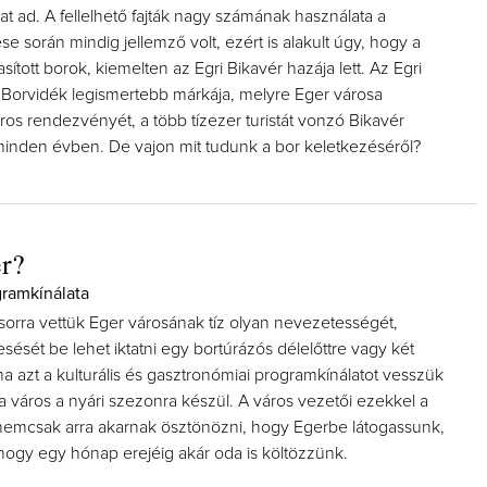
at ad. A fellelhető fajták nagy számának használata a
se során mindig jellemző volt, ezért is alakult úgy, hogy a
sított borok, kiemelten az Egri Bikavér hazája lett. Az Egri
i Borvidék legismertebb márkája, melyre Eger városa
os rendezvényét, a több tízezer turistát vonzó Bikavér
minden évben. De vajon mit tudunk a bor keletkezéséről?
r?
gramkínálata
sorra vettük Eger városának tíz olyan nevezetességét,
sését be lehet iktatni egy bortúrázós délelőttre vagy két
a azt a kulturális és gasztronómiai programkínálatot vesszük
 a város a nyári szezonra készül. A város vezetői ezekkel a
emcsak arra akarnak ösztönözni, hogy Egerbe látogassunk,
 hogy egy hónap erejéig akár oda is költözzünk.