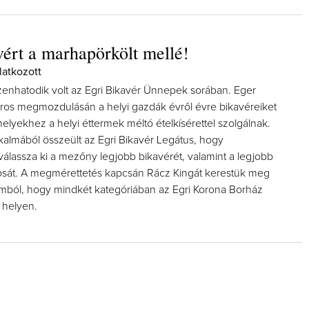
vért a marhapörkölt mellé!
latkozott
izenhatodik volt az Egri Bikavér Ünnepek sorában. Eger
os megmozdulásán a helyi gazdák évről évre bikavéreiket
elyekhez a helyi éttermek méltó ételkísérettel szolgálnak.
almából összeült az Egri Bikavér Legátus, hogy
válassza ki a mezőny legjobb bikavérét, valamint a legjobb
rosát. A megmérettetés kapcsán Rácz Kingát kerestük meg
omból, hogy mindkét kategóriában az Egri Korona Borház
 helyen.