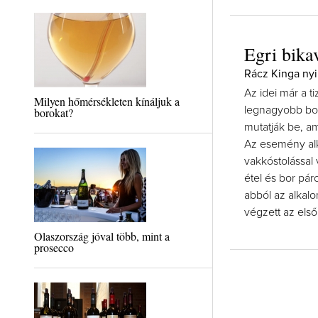
Egri bika
Rácz Kinga nyi
Az idei már a t
Milyen hőmérsékleten kínáljuk a
legnagyobb bor
borokat?
mutatják be, am
Az esemény alk
vakkóstolással 
étel és bor pá
abból az alkal
végzett az első
Olaszország jóval több, mint a
prosecco