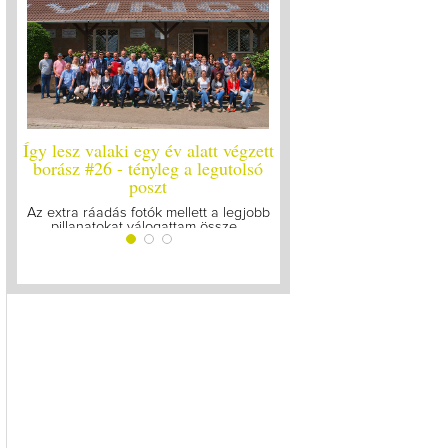
Így lesz valaki egy év alatt végzett
Így lesz valaki egy év 
borász #26 - tényleg a legutolsó
borász #25
poszt
Megírtuk a modulzáró vi
lázasan készülünk az 
Az extra ráadás fotók mellett a legjobb
pillanatokat válogattam össze...