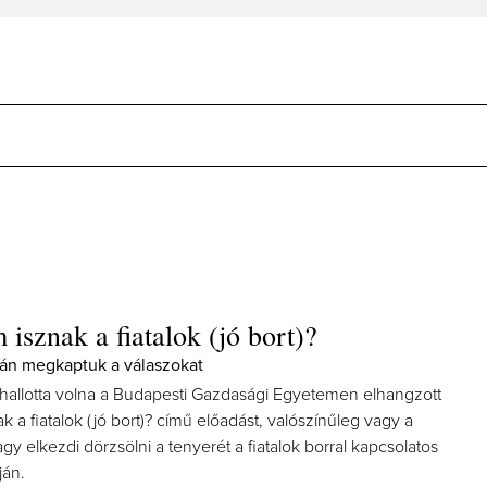
 isznak a fiatalok (jó bort)?
án megkaptuk a válaszokat
hallotta volna a Budapesti Gazdasági Egyetemen elhangzott
k a fiatalok (jó bort)? című előadást, valószínűleg vagy a
agy elkezdi dörzsölni a tenyerét a fiatalok borral kapcsolatos
ján.