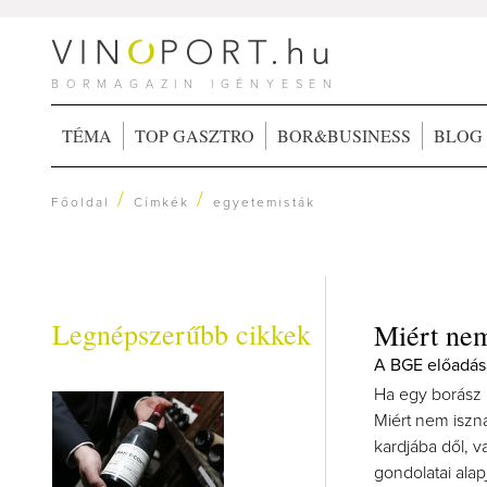
BORMAGAZIN IGÉNYESEN
TÉMA
TOP GASZTRO
BOR&BUSINESS
BLOG
/
/
Főoldal
Címkék
egyetemisták
Legnépszerűbb cikkek
Miért nem
A BGE előadás
Ha egy borász 
Miért nem iszna
kardjába dől, v
gondolatai alap