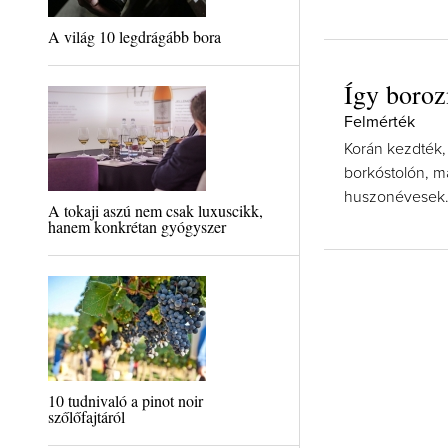
A világ 10 legdrágább bora
Így boroz
Felmérték
Korán kezdték, 
borkóstolón, m
huszonévesek
A tokaji aszú nem csak luxuscikk,
hanem konkrétan gyógyszer
10 tudnivaló a pinot noir
szőlőfajtáról