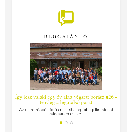
BLOGAJÁNLÓ
Így lesz valaki egy év alatt végzett borász #26 -
Így 
tényleg a legutolsó poszt
Megírt
Az extra ráadás fotók mellett a legjobb pillanatokat
válogattam össze...