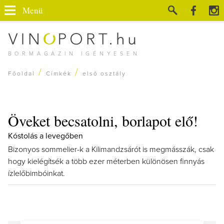
Menü
BORMAGAZIN IGÉNYESEN
/
/
Főoldal
Címkék
első osztály
Öveket becsatolni, borlapot elő!
Kóstolás a levegőben
Bizonyos sommelier-k a Kilimandzsárót is megmásszák, csak
hogy kielégítsék a több ezer méterben különösen finnyás
ízlelőbimbóinkat.