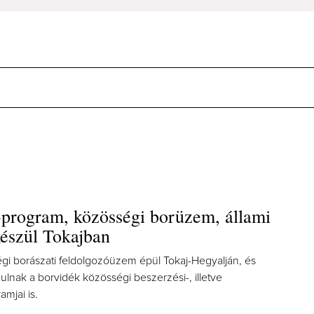
-program, közösségi borüzem, állami
készül Tokajban
i borászati feldolgozóüzem épül Tokaj-Hegyalján, és
ulnak a borvidék közösségi beszerzési-, illetve
mjai is.