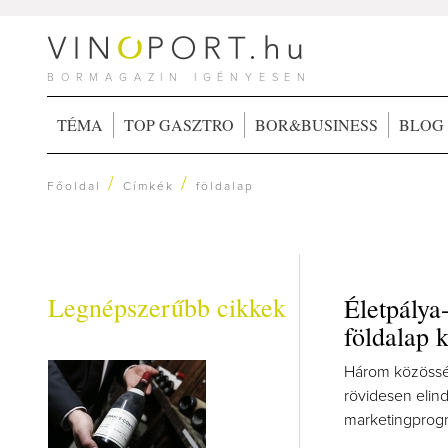
BORMAGAZIN IGÉNYESEN
TÉMA
TOP GASZTRO
BOR&BUSINESS
BLOG
/
/
Főoldal
Címkék
földalap
Legnépszerűbb cikkek
Életpálya
földalap 
Három közösség
rövidesen elind
marketingprogra