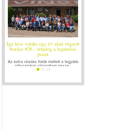
Így lesz valaki egy év alatt végzett
Így lesz valaki egy év al
borász #26 - tényleg a legutolsó
borász #25
poszt
Megírtuk a modulzáró vizs
lázasan készülünk az ut
Az extra ráadás fotók mellett a legjobb
pillanatokat válogattam össze...