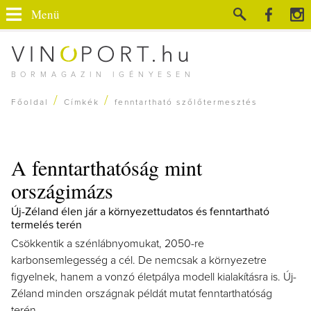
Menü
BORMAGAZIN IGÉNYESEN
/
/
Főoldal
Címkék
fenntartható szőlőtermesztés
A fenntarthatóság mint
országimázs
Új-Zéland élen jár a környezettudatos és fenntartható
termelés terén
Csökkentik a szénlábnyomukat, 2050-re
karbonsemlegesség a cél. De nemcsak a környezetre
figyelnek, hanem a vonzó életpálya modell kialakításra is. Új-
Zéland minden országnak példát mutat fenntarthatóság
terén.