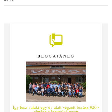
BLOGAJÁNLÓ
Így lesz valaki egy év alatt végzett borász #26 -
Így 
tényleg a legutolsó poszt