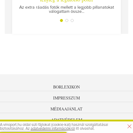
Megírt
Az extra ráadás fotók mellett a legjobb pillanatokat
válogattam össze...
BORLEXIKON
IMPRESSZUM
MÉDIAAJÁNLAT
ADATVÉDELEM
A vinoport.hu oldal süti fájlokat (cookie-kat) használ szolgáltatásai
biztosításához. Az
adatvédelmi információkról
itt olvashat.