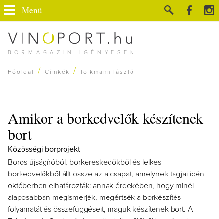
Menü
BORMAGAZIN IGÉNYESEN
/
/
Főoldal
Címkék
folkmann lászló
Amikor a borkedvelők készítenek
bort
Közösségi borprojekt
Boros újságíróból, borkereskedőkből és lelkes
borkedvelőkből állt össze az a csapat, amelynek tagjai idén
októberben elhatározták: annak érdekében, hogy minél
alaposabban megismerjék, megértsék a borkészítés
folyamatát és összefüggéseit, maguk készítenek bort. A