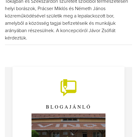
Tokajban és Szekszárdon szüretelt szőlőből természetesen
helyi borászok, Prácser Miklós és Németh János
közreműködésével születik meg a lepalackozott bor,
amelyből a közösség tagjai befizetéseik és munkájuk
arányában részesülnek. A koncepcióról Jávor Zsófiát
kérdeztük.
BLOGAJÁNLÓ