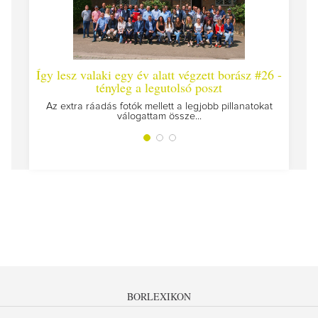
Így lesz valaki egy év alatt végzett borász #26 -
Így 
tényleg a legutolsó poszt
Megírt
Az extra ráadás fotók mellett a legjobb pillanatokat
válogattam össze...
BORLEXIKON