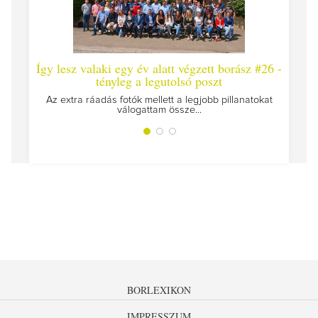
Így lesz valaki egy év alatt végzett borász #26 -
Így 
tényleg a legutolsó poszt
Megírt
Az extra ráadás fotók mellett a legjobb pillanatokat
válogattam össze...
BORLEXIKON
IMPRESSZUM