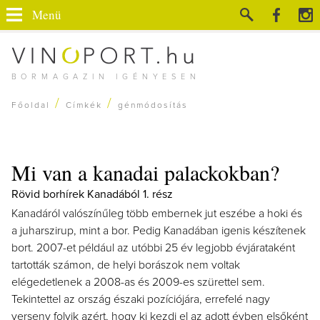
Menü
BORMAGAZIN IGÉNYESEN
/
/
Főoldal
Címkék
génmódosítás
Mi van a kanadai palackokban?
Rövid borhírek Kanadából 1. rész
Kanadáról valószínűleg több embernek jut eszébe a hoki és
a juharszirup, mint a bor. Pedig Kanadában igenis készítenek
bort. 2007-et például az utóbbi 25 év legjobb évjárataként
tartották számon, de helyi borászok nem voltak
elégedetlenek a 2008-as és 2009-es szürettel sem.
Tekintettel az ország északi pozíciójára, errefelé nagy
verseny folyik azért, hogy ki kezdi el az adott évben elsőként