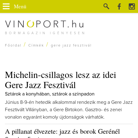
Menü
BORMAGAZIN IGÉNYESEN
/
/
Főoldal
Címkék
gere jazz fesztivál
Michelin-csillagos lesz az idei
Gere Jazz Fesztivál
Sztárok a konyhában, sztárok a színpadon
Június 8-9-én hetedik alkalommal rendezik meg a Gere Jazz
Fesztivált Villányban, a Gere Birtokon. Gasztro- és zenei
vonalon egyaránt komoly újdonságok várhatók.
A pillanat élvezete: jazz és borok Gerénél