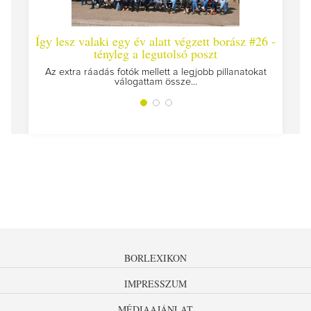
Így lesz valaki egy év alatt végzett borász #26 -
Így 
tényleg a legutolsó poszt
Megírt
Az extra ráadás fotók mellett a legjobb pillanatokat
válogattam össze...
BORLEXIKON
IMPRESSZUM
MÉDIAAJÁNLAT