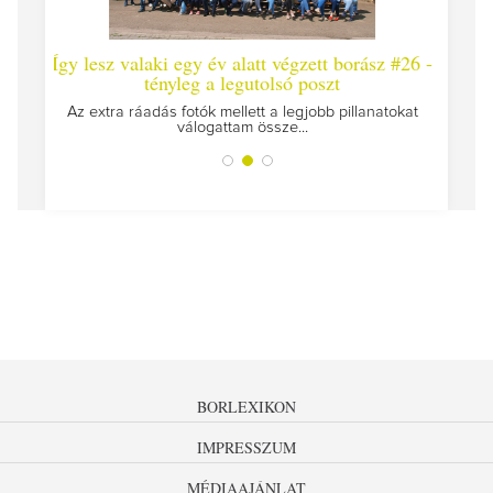
Így lesz valaki egy év alatt végzett borász #26 -
Így lesz va
tényleg a legutolsó poszt
Megírtuk a mo
Az extra ráadás fotók mellett a legjobb pillanatokat
válogattam össze...
BORLEXIKON
IMPRESSZUM
MÉDIAAJÁNLAT