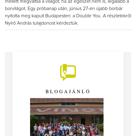
mellett megváltsa a világot; ha az egészet nem is, legalább a
borvilágot. Egy próbanap után, június 27-én újabb borbár
nyitotta meg kapuit Budapesten: a Double You. A részletekről
Nyírő András tulajdonost kérdeztük.
BLOGAJÁNLÓ