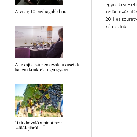
egyre kevesebb
A világ 10 legdrágább bora
indián nyár utá
2011-es szüretr
kérdeztük.
A tokaji aszú nem csak luxuscikk,
hanem konkrétan gyógyszer
10 tudnivaló a pinot noir
szőlőfajtáról