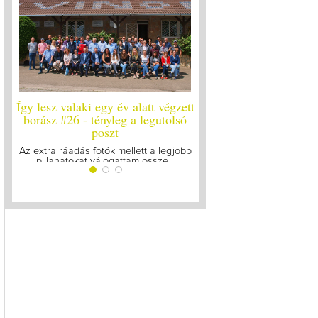
Így lesz valaki egy év alatt végzett
Így lesz valaki egy év ala
borász #26 - tényleg a legutolsó
borász #25
poszt
Megírtuk a modulzáró vizsg
lázasan készülünk az uto
Az extra ráadás fotók mellett a legjobb
pillanatokat válogattam össze...