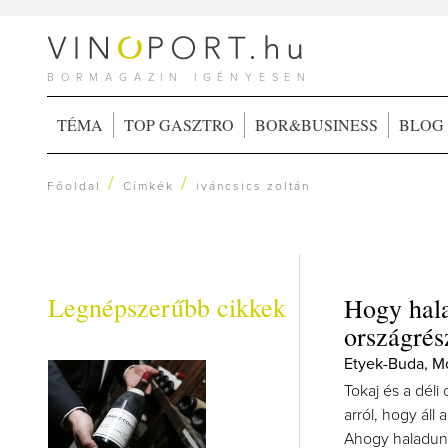
BORMAGAZIN IGÉNYESEN
TÉMA
TOP GASZTRO
BOR&BUSINESS
BLOG
/
/
Főoldal
Címkék
iváncsics zoltán
Legnépszerűbb cikkek
Hogy hala
országré
Etyek-Buda, M
Tokaj és a dél
arról, hogy áll
Ahogy haladunk