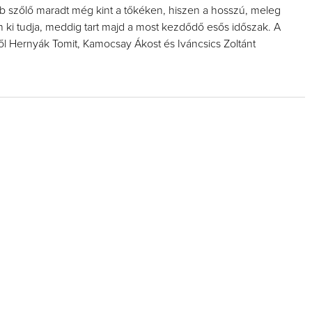
 szőlő maradt még kint a tőkéken, hiszen a hosszú, meleg
n ki tudja, meddig tart majd a most kezdődő esős időszak. A
ől Hernyák Tomit, Kamocsay Ákost és Iváncsics Zoltánt