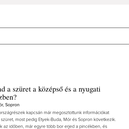
d a szüret a középső és a nyugati
szben?
ór, Sopron
i országrészek kapcsán már megosztottunk információkat
 a szüret, most pedig Etyek-Buda, Mór és Sopron következik.
 az időben, már egyre több bor erjed a pincékben, és