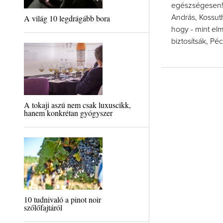
egészségesen! 
A világ 10 legdrágább bora
András, Kossuth
hogy - mint el
biztosítsák, Pé
A tokaji aszú nem csak luxuscikk,
hanem konkrétan gyógyszer
10 tudnivaló a pinot noir
szőlőfajtáról