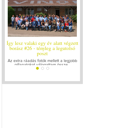
Így lesz valaki egy év alatt végzett
Így lesz valaki egy év alat
borász #26 - tényleg a legutolsó
borász #25
poszt
Megírtuk a modulzáró vizsgá
lázasan készülünk az utol
Az extra ráadás fotók mellett a legjobb
pillanatokat válogattam össze...