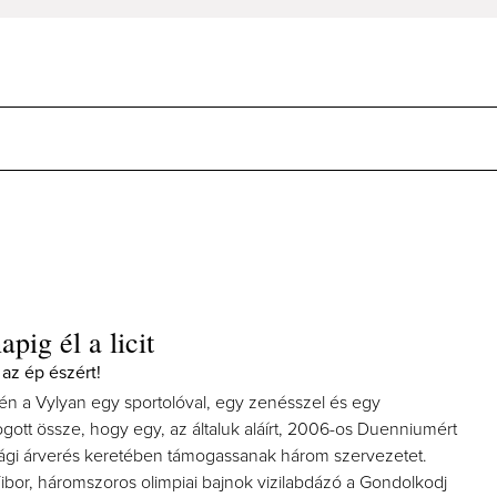
pig él a licit
 az ép észért!
n a Vylyan egy sportolóval, egy zenésszel és egy
fogott össze, hogy egy, az általuk aláírt, 2006-os Duenniumért
sági árverés keretében támogassanak három szervezetet.
bor, háromszoros olimpiai bajnok vizilabdázó a Gondolkodj