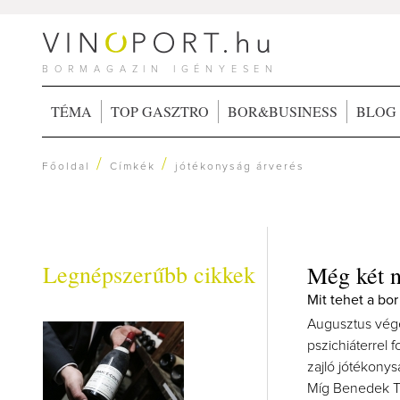
BORMAGAZIN IGÉNYESEN
TÉMA
TOP GASZTRO
BOR&BUSINESS
BLOG
/
/
Főoldal
Címkék
jótékonyság árverés
Legnépszerűbb cikkek
Még két na
Mit tehet a bor
Augusztus végé
pszichiáterrel 
zajló jótékony
Míg Benedek Ti