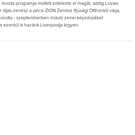
óvoda programja mellett kötelezte el magát, addig Lovasi
 díjas zenész a pécsi ZION Zenész Ifjúsági Otthontól várja,
mondta - szeptemberben induló zenei képzésükkel
cs ezentúl is hazánk Liverpoolja legyen.