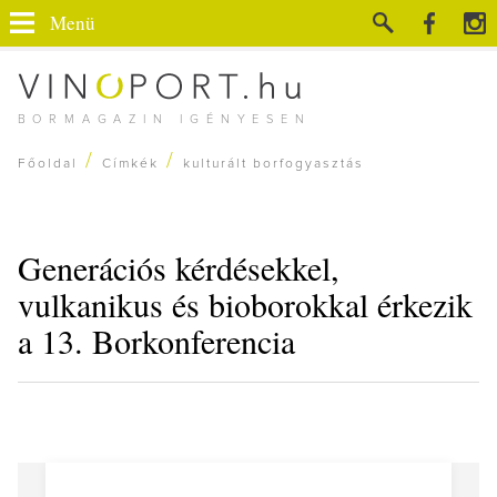
Menü
BORMAGAZIN IGÉNYESEN
/
/
Főoldal
Címkék
kulturált borfogyasztás
Generációs kérdésekkel,
vulkanikus és bioborokkal érkezik
a 13. Borkonferencia