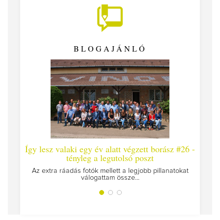
BLOGAJÁNLÓ
Így lesz valaki egy év alatt végzett borász #26 -
Így 
tényleg a legutolsó poszt
Megírt
Az extra ráadás fotók mellett a legjobb pillanatokat
válogattam össze...