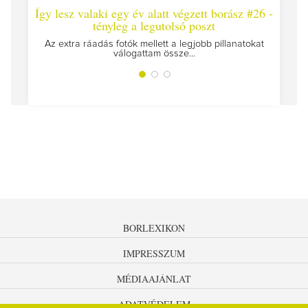
Így lesz valaki egy év alatt végzett borász #26 -
Így 
tényleg a legutolsó poszt
Megírt
Az extra ráadás fotók mellett a legjobb pillanatokat
válogattam össze...
BORLEXIKON
IMPRESSZUM
MÉDIAAJÁNLAT
ADATVÉDELEM