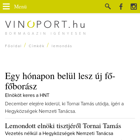
Menü
BORMAGAZIN IGÉNYESEN
/
/
Főoldal
Címkék
lemondás
Egy hónapon belül lesz új fő-
főborász
Elnököt keres a HNT
December elejére kiderül, ki Tornai Tamás utódja, ígéri a
Hegyközségek Nemzeti Tanácsa.
Lemondott elnöki tisztjéről Tornai Tamás
Vezetés nélkül a Hegyközségek Nemzeti Tanácsa