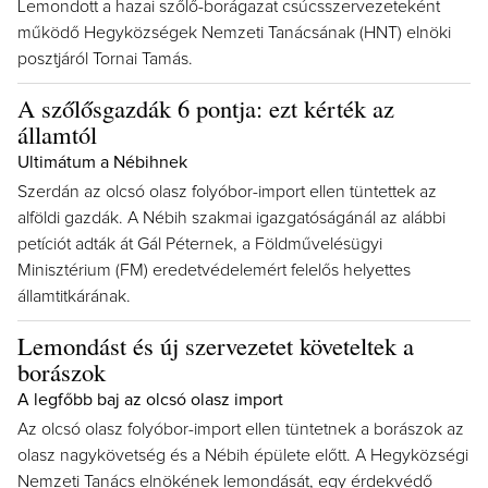
Lemondott a hazai szőlő-borágazat csúcsszervezeteként
működő Hegyközségek Nemzeti Tanácsának (HNT) elnöki
posztjáról Tornai Tamás.
A szőlősgazdák 6 pontja: ezt kérték az
államtól
Ultimátum a Nébihnek
Szerdán az olcsó olasz folyóbor-import ellen tüntettek az
alföldi gazdák. A Nébih szakmai igazgatóságánál az alábbi
petíciót adták át Gál Péternek, a Földművelésügyi
Minisztérium (FM) eredetvédelemért felelős helyettes
államtitkárának.
Lemondást és új szervezetet követeltek a
borászok
A legfőbb baj az olcsó olasz import
Az olcsó olasz folyóbor-import ellen tüntetnek a borászok az
olasz nagykövetség és a Nébih épülete előtt. A Hegyközségi
Nemzeti Tanács elnökének lemondását, egy érdekvédő