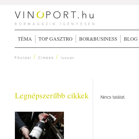
BORMAGAZIN IGÉNYESEN
TÉMA
TOP GASZTRO
BOR&BUSINESS
BLOG
/
/
Főoldal
Címkék
lussac
Legnépszerűbb cikkek
Nincs találat.