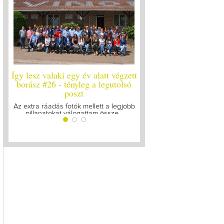
Így lesz valaki egy év alatt végzett
Így lesz valaki egy év 
borász #26 - tényleg a legutolsó
borász #25
poszt
Megírtuk a modulzáró vi
lázasan készülünk az 
Az extra ráadás fotók mellett a legjobb
pillanatokat válogattam össze...