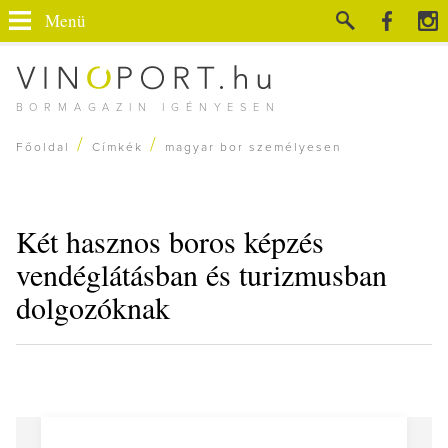
Menü
BORMAGAZIN IGÉNYESEN
/
/
Főoldal
Címkék
magyar bor személyesen
Két hasznos boros képzés
vendéglátásban és turizmusban
dolgozóknak