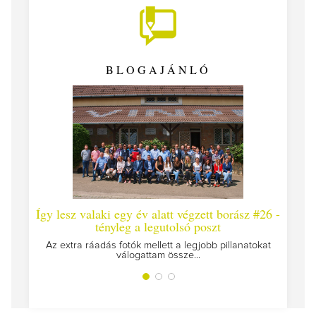
BLOGAJÁNLÓ
Így lesz valaki egy év alatt végzett borász #26 -
Így 
tényleg a legutolsó poszt
Megírt
Az extra ráadás fotók mellett a legjobb pillanatokat
válogattam össze...