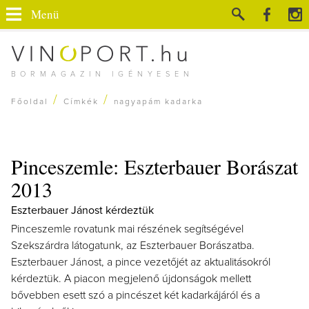
Menü
BORMAGAZIN IGÉNYESEN
/
/
Főoldal
Címkék
nagyapám kadarka
Pinceszemle: Eszterbauer Borászat
2013
Eszterbauer Jánost kérdeztük
Pinceszemle rovatunk mai részének segítségével
Szekszárdra látogatunk, az Eszterbauer Borászatba.
Eszterbauer Jánost, a pince vezetőjét az aktualitásokról
kérdeztük. A piacon megjelenő újdonságok mellett
bővebben esett szó a pincészet két kadarkájáról és a