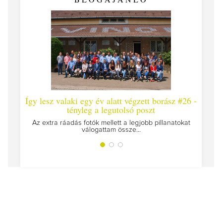
Így lesz valaki egy év alatt végzett borász #26 -
Így 
tényleg a legutolsó poszt
Megírt
Az extra ráadás fotók mellett a legjobb pillanatokat
válogattam össze...