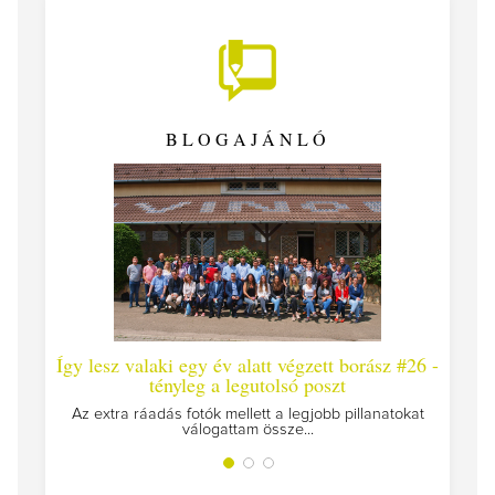
BLOGAJÁNLÓ
Így lesz valaki egy év alatt végzett borász #26 -
Így 
tényleg a legutolsó poszt
Megírt
Az extra ráadás fotók mellett a legjobb pillanatokat
válogattam össze...