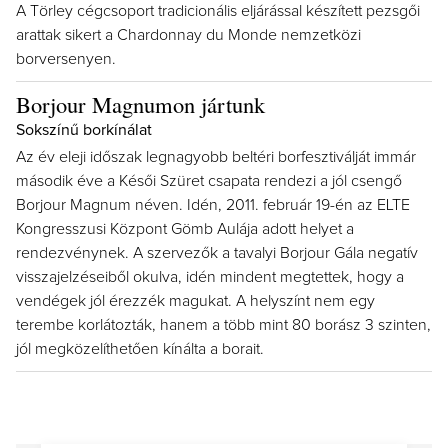
A Törley cégcsoport tradicionális eljárással készített pezsgői
arattak sikert a Chardonnay du Monde nemzetközi
borversenyen.
Borjour Magnumon jártunk
Sokszínű borkínálat
Az év eleji időszak legnagyobb beltéri borfesztiválját immár
második éve a Késői Szüret csapata rendezi a jól csengő
Borjour Magnum néven. Idén, 2011. február 19-én az ELTE
Kongresszusi Központ Gömb Aulája adott helyet a
rendezvénynek. A szervezők a tavalyi Borjour Gála negatív
visszajelzéseiből okulva, idén mindent megtettek, hogy a
vendégek jól érezzék magukat. A helyszínt nem egy
terembe korlátozták, hanem a több mint 80 borász 3 szinten,
jól megközelíthetően kínálta a borait.