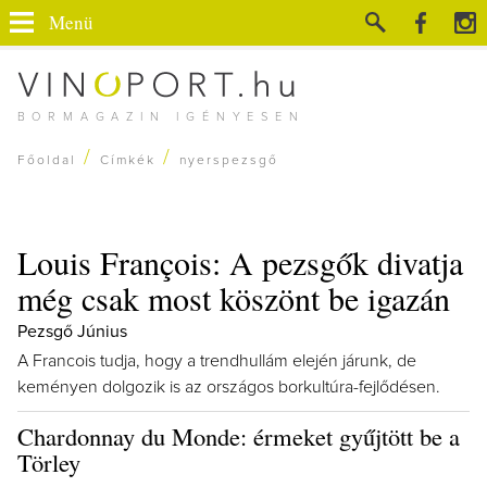
Menü
BORMAGAZIN IGÉNYESEN
/
/
Főoldal
Címkék
nyerspezsgő
Louis François: A pezsgők divatja
még csak most köszönt be igazán
Pezsgő Június
A Francois tudja, hogy a trendhullám elején járunk, de
keményen dolgozik is az országos borkultúra-fejlődésen.
Chardonnay du Monde: érmeket gyűjtött be a
Törley