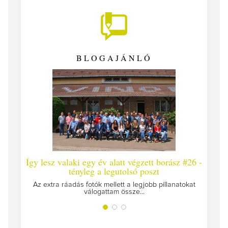
BLOGAJÁNLÓ
Így lesz valaki egy év alatt végzett borász #26 -
Így 
tényleg a legutolsó poszt
Megírt
Az extra ráadás fotók mellett a legjobb pillanatokat
válogattam össze...