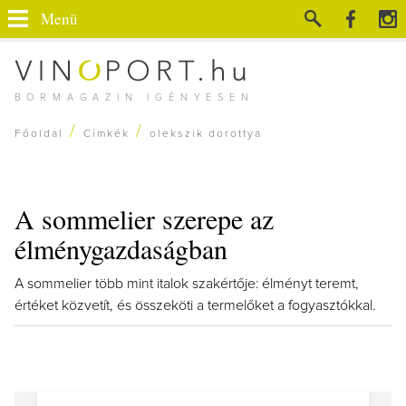
Menü
BORMAGAZIN IGÉNYESEN
/
/
Főoldal
Címkék
olekszik dorottya
A sommelier szerepe az
élménygazdaságban
A sommelier több mint italok szakértője: élményt teremt,
értéket közvetít, és összeköti a termelőket a fogyasztókkal.