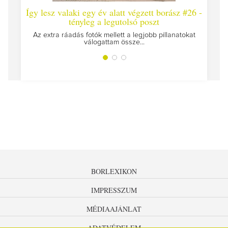
Így lesz valaki egy év alatt végzett borász #26 -
Így 
tényleg a legutolsó poszt
Megírt
Az extra ráadás fotók mellett a legjobb pillanatokat
válogattam össze...
BORLEXIKON
IMPRESSZUM
MÉDIAAJÁNLAT
ADATVÉDELEM