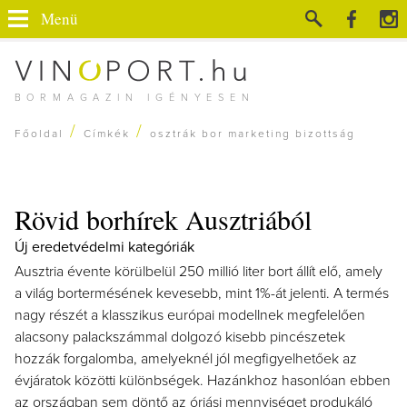
Menü
BORMAGAZIN IGÉNYESEN
/
/
Főoldal
Címkék
osztrák bor marketing bizottság
Rövid borhírek Ausztriából
Új eredetvédelmi kategóriák
Ausztria évente körülbelül 250 millió liter bort állít elő, amely
a világ bortermésének kevesebb, mint 1%-át jelenti. A termés
nagy részét a klasszikus európai modellnek megfelelően
alacsony palackszámmal dolgozó kisebb pincészetek
hozzák forgalomba, amelyeknél jól megfigyelhetőek az
évjáratok közötti különbségek. Hazánkhoz hasonlóan ebben
az országban sem döntő az óriási mennyiséget produkáló