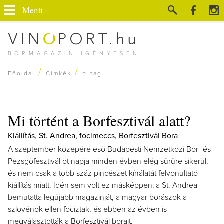
Menü
BORMAGAZIN IGÉNYESEN
/
/
Főoldal
Címkék
p nag
Mi történt a Borfesztivál alatt?
Kiállítás, St. Andrea, focimeccs, Borfesztivál Bora
A szeptember közepére eső Budapesti Nemzetközi Bor- és
Pezsgőfesztivál öt napja minden évben elég sűrűre sikerül,
és nem csak a több száz pincészet kínálatát felvonultató
kiállítás miatt. Idén sem volt ez másképpen: a St. Andrea
bemutatta legújabb magazinját, a magyar borászok a
szlovénok ellen fociztak, és ebben az évben is
megválasztották a Borfesztivál borait.