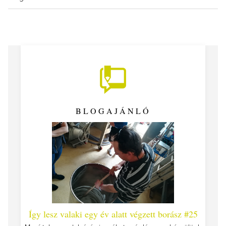
BLOGAJÁNLÓ
 #26 -
Így lesz valaki egy év alatt végzett borász #25
Így l