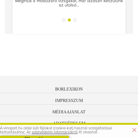
Megírtuk a modulzáró vizsgákat, már lázasan készülünk
az utolsó...
tokat
A jár
BORLEXIKON
IMPRESSZUM
MÉDIAAJÁNLAT
ADATVÉDELEM
A vinoport.hu oldal süti fájlokat (cookie-kat) használ szolgáltatásai
biztosításához. Az
adatvédelmi információkról
itt olvashat.