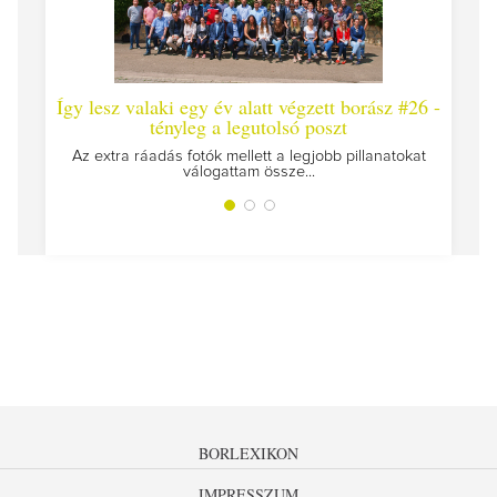
Így lesz valaki egy év alatt végzett borász #26 -
Így 
tényleg a legutolsó poszt
Megírt
Az extra ráadás fotók mellett a legjobb pillanatokat
válogattam össze...
BORLEXIKON
IMPRESSZUM