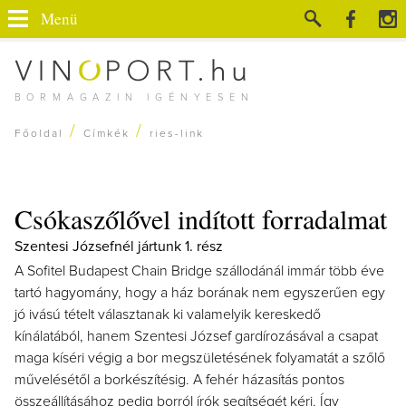
Menü
BORMAGAZIN IGÉNYESEN
/
/
Főoldal
Címkék
ries-link
Csókaszőlővel indított forradalmat
Szentesi Józsefnél jártunk 1. rész
A Sofitel Budapest Chain Bridge szállodánál immár több éve
tartó hagyomány, hogy a ház borának nem egyszerűen egy
jó ivású tételt választanak ki valamelyik kereskedő
kínálatából, hanem Szentesi József gardírozásával a csapat
maga kíséri végig a bor megszületésének folyamatát a szőlő
művelésétől a borkészítésig. A fehér házasítás pontos
összeállításához pedig borról írók segítségét kéri. Így