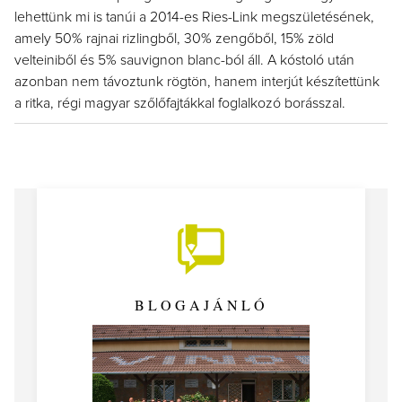
lehettünk mi is tanúi a 2014-es Ries-Link megszületésének,
amely 50% rajnai rizlingből, 30% zengőből, 15% zöld
velteiniből és 5% sauvignon blanc-ból áll. A kóstoló után
azonban nem távoztunk rögtön, hanem interjút készítettünk
a ritka, régi magyar szőlőfajtákkal foglalkozó borásszal.
BLOGAJÁNLÓ