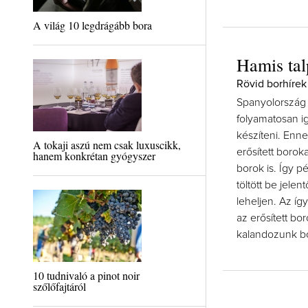
A világ 10 legdrágább bora
Hamis talp
Rövid borhírek
Spanyolország 
folyamatosan ig
készíteni. Enne
A tokaji aszú nem csak luxuscikk,
erősített boro
hanem konkrétan gyógyszer
borok is. Így 
töltött be jele
leheljen. Az íg
az erősített b
kalandozunk bo
10 tudnivaló a pinot noir
szőlőfajtáról