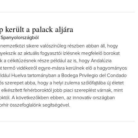
 került a palack aljára
 Spanyolországból
nemzetközi sikere valószínűleg részben abban áll, hogy
yekszik az aktuális fogyasztói ízlésnek megfelelő borokat
k a célkitűzésnek része például az is, hogy Andalúzia
kat termő vidékeiről egyre-másra kerülnek elő a hagyományos
például Huelva tartományban a Bodega Privilegio del Condado
ntős szerepet abba, hogy a helyi zulema szőlőfajtába új életet
y elkészített fehérboroktól jobb piaci szereplést várnak, mint
oroktól. A következőkben ebben, az innovatív országban
rhír összefoglalónk segítségével.