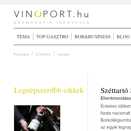
BORMAGAZIN IGÉNYESEN
TÉMA
TOP GASZTRO
BOR&BUSINESS
BLOG
/
/
Főoldal
Címkék
rueda
Legnépszerűbb cikkek
Széttartó
Ellentmondásos
Érdekes időket
fiesta nacional
Borkollégiumba
az egyik legna