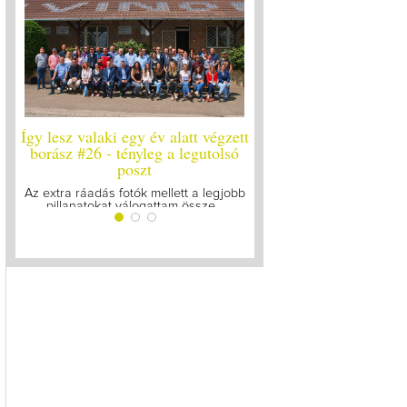
Így lesz valaki egy év alatt végzett
Így lesz valaki egy év 
borász #26 - tényleg a legutolsó
borász #25
poszt
Megírtuk a modulzáró vi
lázasan készülünk az 
Az extra ráadás fotók mellett a legjobb
pillanatokat válogattam össze...