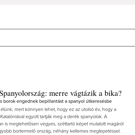
 Spanyolország: merre vágtázik a bika?
 borok engednek bepillantást a spanyol útkeresésbe
 élünk, mert könnyen lehet, hogy ez az utolsó év, hogy a
t Katalóniával együtt tartják meg a derék spanyolok. A
n is meglehetősen vegyes, széttartó képet mutatott magáról
gyobb bortermelő ország, néhány kellemes meglepetéssel.