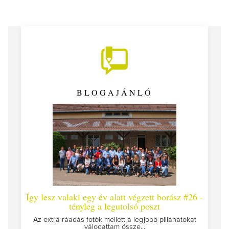
BLOGAJÁNLÓ
Így lesz valaki egy év alatt végzett borász #26 -
Így 
tényleg a legutolsó poszt
Megírt
Az extra ráadás fotók mellett a legjobb pillanatokat
válogattam össze...