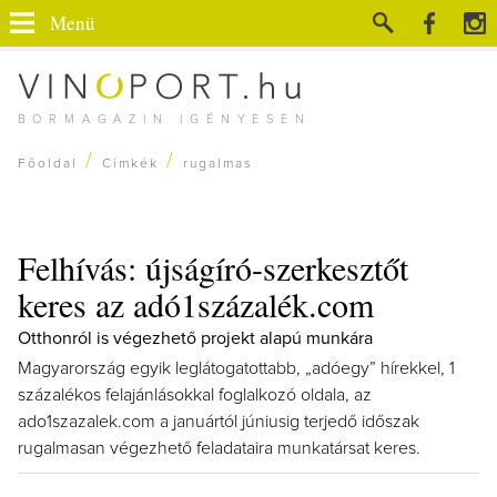
Menü
BORMAGAZIN IGÉNYESEN
/
/
Főoldal
Címkék
rugalmas
Felhívás: újságíró-szerkesztőt
keres az adó1százalék.com
Otthonról is végezhető projekt alapú munkára
Magyarország egyik leglátogatottabb, „adóegy” hírekkel, 1
százalékos felajánlásokkal foglalkozó oldala, az
ado1szazalek.com a januártól júniusig terjedő időszak
rugalmasan végezhető feladataira munkatársat keres.