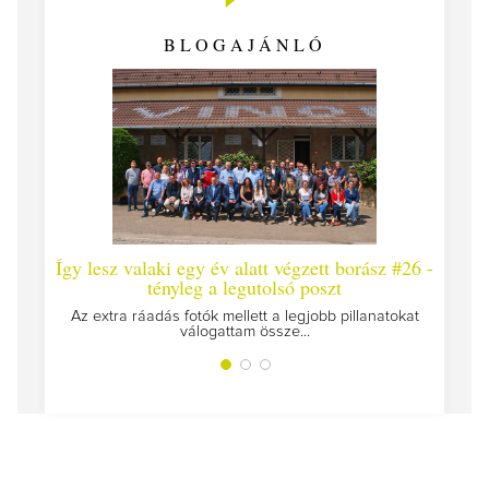
BLOGAJÁNLÓ
Így lesz valaki egy év alatt végzett borász #26 -
Így 
tényleg a legutolsó poszt
Megírt
Az extra ráadás fotók mellett a legjobb pillanatokat
válogattam össze...