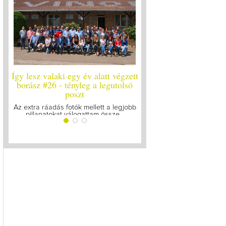
Így lesz valaki egy év alatt végzett
Így lesz valaki egy év 
borász #26 - tényleg a legutolsó
borász #25
poszt
Megírtuk a modulzáró vi
lázasan készülünk az 
Az extra ráadás fotók mellett a legjobb
pillanatokat válogattam össze...