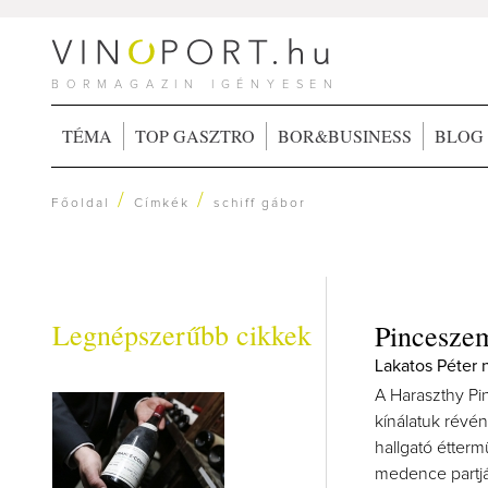
BORMAGAZIN IGÉNYESEN
TÉMA
TOP GASZTRO
BOR&BUSINESS
BLOG
/
/
Főoldal
Címkék
schiff gábor
Legnépszerűbb cikkek
Pinceszem
Lakatos Péter n
A Haraszthy Pi
kínálatuk révé
hallgató étterm
medence partján