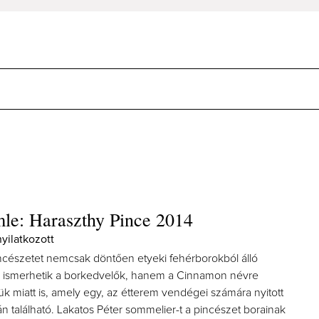
le: Haraszthy Pince 2014
yilatkozott
ncészetet nemcsak döntően etyeki fehérborokból álló
n ismerhetik a borkedvelők, hanem a Cinnamon névre
ük miatt is, amely egy, az étterem vendégei számára nyitott
 található. Lakatos Péter sommelier-t a pincészet borainak