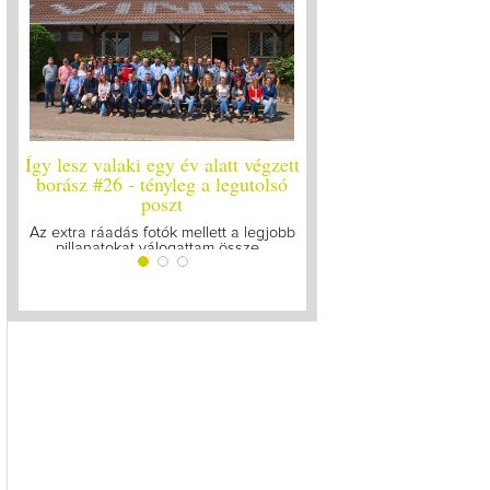
 valaki egy év alatt végzett
Így lesz valaki egy év alatt végzet
 #26 - tényleg a legutolsó
borász #25
poszt
Megírtuk a modulzáró vizsgákat, már
lázasan készülünk az utolsó...
 ráadás fotók mellett a legjobb
natokat válogattam össze...