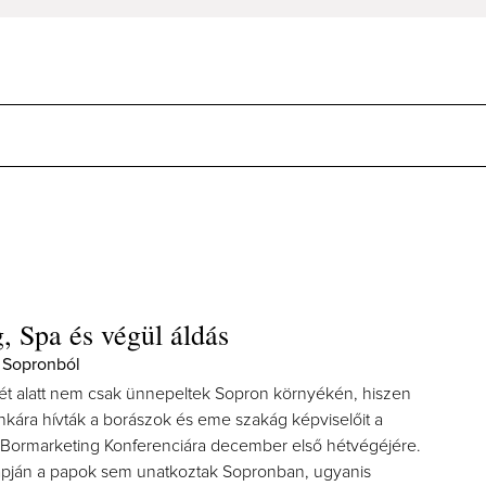
, Spa és végül áldás
 Sopronból
hét alatt nem csak ünnepeltek Sopron környékén, hiszen
ára hívták a borászok és eme szakág képviselőit a
Bormarketing Konferenciára december első hétvégéjére.
pján a papok sem unatkoztak Sopronban, ugyanis