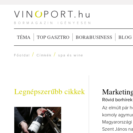
BORMAGAZIN IGÉNYESEN
TÉMA
TOP GASZTRO
BOR&BUSINESS
BLOG
/
/
Főoldal
Címkék
spa és wine
Legnépszerűbb cikkek
Marketing
Rövid borhírek
Az elmúlt pár 
komoly agymunk
Magyarországi 
Szent János na