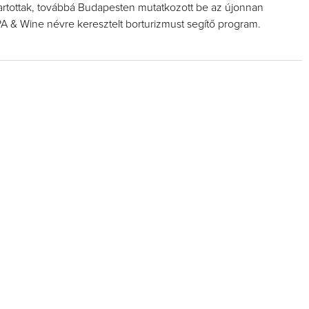
tartottak, továbbá Budapesten mutatkozott be az újonnan
SPA & Wine névre keresztelt borturizmust segítő program.
Így lesz
borász
Az extra
pilla