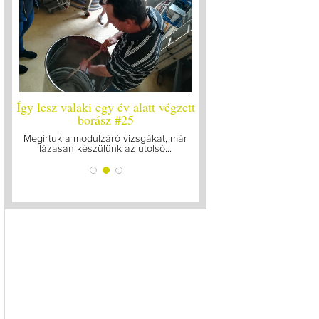
ett
Így lesz valaki egy év alatt végzett
Így lesz valaki egy év 
ó
borász #25
borász #24 - újr
Megírtuk a modulzáró vizsgákat, már
A járvány kitörése óta el
lázasan készülünk az utolsó...
gyűltünk össze a Soó
bb