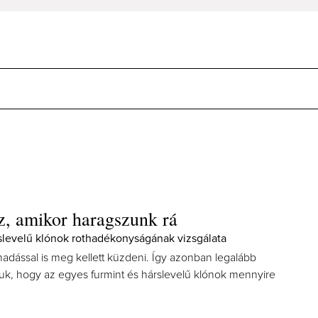
sz, amikor haragszunk rá
slevelű klónok rothadékonyságának vizsgálata
hadással is meg kellett küzdeni. Így azonban legalább
uk, hogy az egyes furmint és hárslevelű klónok mennyire