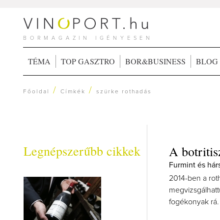
BORMAGAZIN IGÉNYESEN
TÉMA
TOP GASZTRO
BOR&BUSINESS
BLOG
/
/
Főoldal
Címkék
szürke rothadás
Legnépszerűbb cikkek
A botriti
Furmint és hár
2014-ben a rot
megvizsgálhatt
fogékonyak rá.