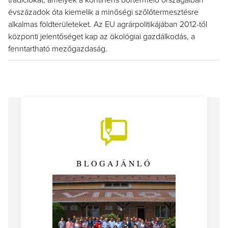
tradíciókat, amelyek a kontinens bortermelő országaiban
évszázadok óta kiemelik a minőségi szőlőtermesztésre
alkalmas földterületeket. Az EU agrárpolitikájában 2012-től
központi jelentőséget kap az ökológiai gazdálkodás, a
fenntartható mezőgazdaság.
BLOGAJÁNLÓ