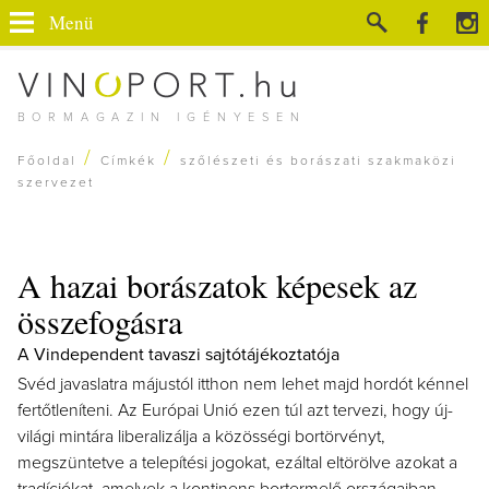
Menü
BORMAGAZIN IGÉNYESEN
/
/
Főoldal
Címkék
szőlészeti és borászati szakmaközi
szervezet
A hazai borászatok képesek az
összefogásra
A Vindependent tavaszi sajtótájékoztatója
Svéd javaslatra májustól itthon nem lehet majd hordót kénnel
fertőtleníteni. Az Európai Unió ezen túl azt tervezi, hogy új-
világi mintára liberalizálja a közösségi bortörvényt,
megszüntetve a telepítési jogokat, ezáltal eltörölve azokat a