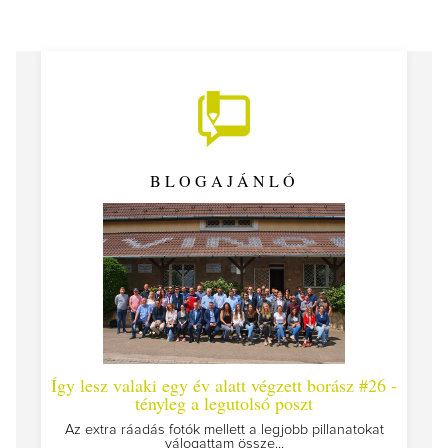
BLOGAJÁNLÓ
Így lesz valaki egy év alatt végzett borász #26 -
Így 
tényleg a legutolsó poszt
Megírt
Az extra ráadás fotók mellett a legjobb pillanatokat
válogattam össze...