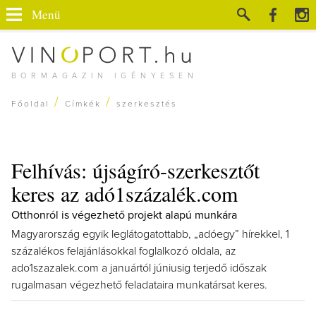
Menü
BORMAGAZIN IGÉNYESEN
/
/
Főoldal
Címkék
szerkesztés
Felhívás: újságíró-szerkesztőt
keres az adó1százalék.com
Otthonról is végezhető projekt alapú munkára
Magyarország egyik leglátogatottabb, „adóegy” hírekkel, 1
százalékos felajánlásokkal foglalkozó oldala, az
ado1szazalek.com a januártól júniusig terjedő időszak
rugalmasan végezhető feladataira munkatársat keres.